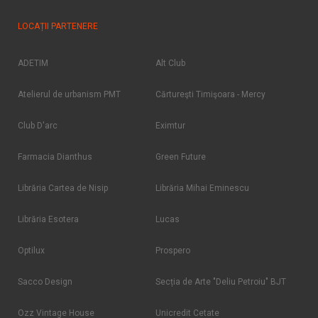
LOCAȚII PARTENERE
ADETIM
Alt Club
Atelierul de urbanism PMT
Cărtureşti Timişoara - Mercy
Club D'arc
Eximtur
Farmacia Dianthus
Green Future
Librăria Cartea de Nisip
Librăria Mihai Eminescu
Librăria Esotera
Lucas
Optilux
Prospero
Sacco Design
Secția de Arte "Deliu Petroiu" BJT
Ozz Vintage House
Unicredit Cetate