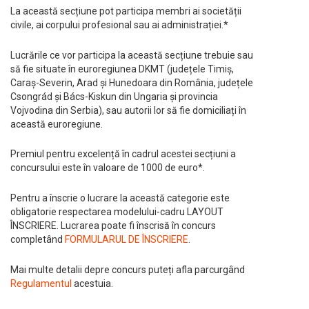
La această secțiune pot participa membri ai societății
civile, ai corpului profesional sau ai administrației.*
Lucrările ce vor participa la această secțiune trebuie sau
să fie situate în euroregiunea DKMT (județele Timiș,
Caraș-Severin, Arad și Hunedoara din România, județele
Csongrád și Bács-Kiskun din Ungaria și provincia
Vojvodina din Serbia), sau autorii lor să fie domiciliați în
această euroregiune.
Premiul pentru excelență în cadrul acestei secțiuni a
concursului este în valoare de 1000 de euro*.
Pentru a înscrie o lucrare la această categorie este
obligatorie respectarea modelului-cadru LAYOUT
ÎNSCRIERE. Lucrarea poate fi înscrisă în concurs
completând
FORMULARUL DE ÎNSCRIERE
.
Mai multe detalii depre concurs puteți afla parcurgând
Regulamentul
acestuia.