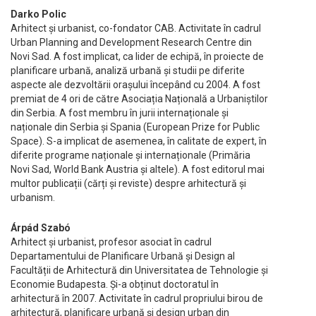
Darko Polic
Arhitect și urbanist, co-fondator CAB. Activitate în cadrul
Urban Planning and Development Research Centre din
Novi Sad. A fost implicat, ca lider de echipă, în proiecte de
planificare urbană, analiză urbană și studii pe diferite
aspecte ale dezvoltării orașului începând cu 2004. A fost
premiat de 4 ori de către Asociația Națională a Urbaniștilor
din Serbia. A fost membru în jurii internaționale și
naționale din Serbia și Spania (European Prize for Public
Space). S-a implicat de asemenea, în calitate de expert, în
diferite programe naționale și internaționale (Primăria
Novi Sad, World Bank Austria și altele). A fost editorul mai
multor publicații (cărți și reviste) despre arhitectură și
urbanism.
Árpád Szabó
Arhitect și urbanist, profesor asociat în cadrul
Departamentului de Planificare Urbană și Design al
Facultății de Arhitectură din Universitatea de Tehnologie și
Economie Budapesta. Și-a obținut doctoratul în
arhitectură în 2007. Activitate în cadrul propriului birou de
arhitectură, planificare urbană și design urban din