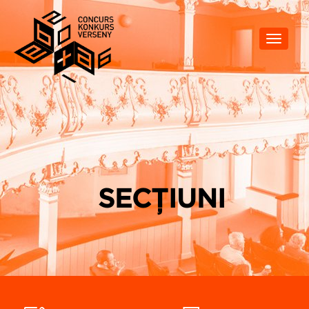
Toggle
navigat
SECȚIUNI