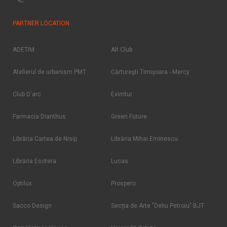
PARTNER LOCATION
ADETIM
Alt Club
Atelierul de urbanism PMT
Cărtureşti Timişoara - Mercy
Club D'arc
Eximtur
Farmacia Dianthus
Green Future
Librăria Cartea de Nisip
Librăria Mihai Eminescu
Librăria Esotera
Lucas
Optilux
Prospero
Sacco Design
Secția de Arte "Deliu Petroiu" BJT