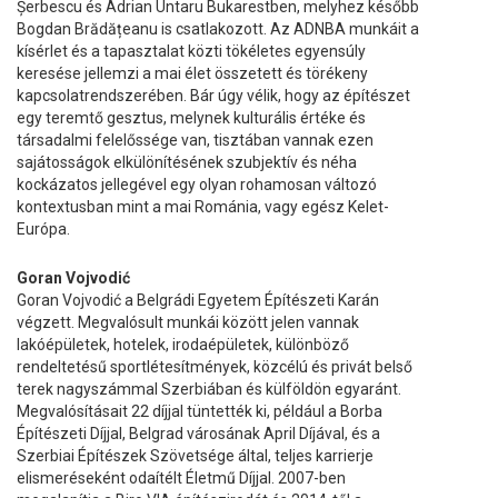
Șerbescu és Adrian Untaru Bukarestben, melyhez később
Bogdan Brădățeanu is csatlakozott. Az ADNBA munkáit a
kísérlet és a tapasztalat közti tökéletes egyensúly
keresése jellemzi a mai élet összetett és törékeny
kapcsolatrendszerében. Bár úgy vélik, hogy az építészet
egy teremtő gesztus, melynek kulturális értéke és
társadalmi felelőssége van, tisztában vannak ezen
sajátosságok elkülönítésének szubjektív és néha
kockázatos jellegével egy olyan rohamosan változó
kontextusban mint a mai Románia, vagy egész Kelet-
Európa.
Goran Vojvodić
Goran Vojvodić a Belgrádi Egyetem Építészeti Karán
végzett. Megvalósult munkái között jelen vannak
lakóépületek, hotelek, irodaépületek, különböző
rendeltetésű sportlétesítmények, közcélú és privát belső
terek nagyszámmal Szerbiában és külföldön egyaránt.
Megvalósításait 22 díjjal tüntették ki, például a Borba
Építészeti Díjjal, Belgrad városának April Díjával, és a
Szerbiai Építészek Szövetsége által, teljes karrierje
elismeréseként odaítélt Életmű Díjjal. 2007-ben