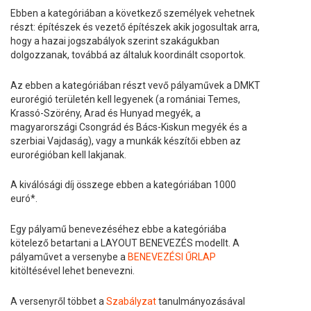
Ebben a kategóriában a következő személyek vehetnek
részt: építészek és vezető építészek akik jogosultak arra,
hogy a hazai jogszabályok szerint szakágukban
dolgozzanak, továbbá az általuk koordinált csoportok.
Az ebben a kategóriában részt vevő pályaművek a DMKT
eurorégió területén kell legyenek (a romániai Temes,
Krassó-Szörény, Arad és Hunyad megyék, a
magyarországi Csongrád és Bács-Kiskun megyék és a
szerbiai Vajdaság), vagy a munkák készítői ebben az
eurorégióban kell lakjanak.
A kiválósági díj összege ebben a kategóriában 1000
euró*.
Egy pályamű benevezéséhez ebbe a kategóriába
kötelező betartani a LAYOUT BENEVEZÉS modellt. A
pályaművet a versenybe a
BENEVEZÉSI ŰRLAP
kitöltésével lehet benevezni.
A versenyről többet a
Szabályzat
tanulmányozásával