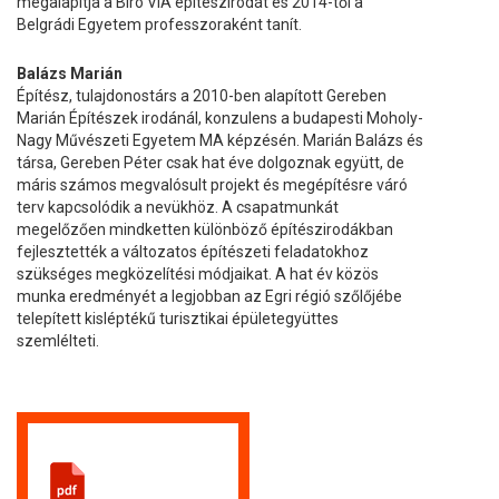
megalapítja a Biro VIA építészirodát és 2014-től a
Belgrádi Egyetem professzoraként tanít.
Balázs Marián
Építész, tulajdonostárs a 2010-ben alapított Gereben
Marián Építészek irodánál, konzulens a budapesti Moholy-
Nagy Művészeti Egyetem MA képzésén. Marián Balázs és
társa, Gereben Péter csak hat éve dolgoznak együtt, de
máris számos megvalósult projekt és megépítésre váró
terv kapcsolódik a nevükhöz. A csapatmunkát
megelőzően mindketten különböző építészirodákban
fejlesztették a változatos építészeti feladatokhoz
szükséges megközelítési módjaikat. A hat év közös
munka eredményét a legjobban az Egri régió szőlőjébe
telepített kisléptékű turisztikai épületegyüttes
szemlélteti.