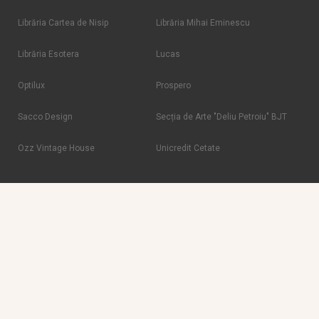
Librăria Cartea de Nisip
Librăria Mihai Eminescu
Librăria Esotera
Lucas
Optilux
Prospero
Sacco Design
Secția de Arte "Deliu Petroiu" BJT
Ozz Vintage House
Unicredit Cetate