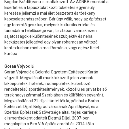
Bogdan Brădățeanu is csatlakozott. Az ADNBA munkáit a
kísérlet és a tapasztalat közti tökéletes egyensúly
keresése jellemzi a mai élet összetett és törékeny
kapcsolatrendszerében. Bár úgy vélik, hogy az építészet
egy teremtő gesztus, melynek kulturális értéke és
társadalmi felelőssége van, tisztában vannak ezen
sajátosságok elkülönítésének szubjektív és néha
kockázatos jellegével egy olyan rohamosan változó
kontextusban mint a mai Románia, vagy egész Kelet-
Európa.
Goran Vojvodić
Goran Vojvodić a Belgrádi Egyetem Építészeti Karán
végzett. Megvalósult munkái között jelen vannak
lakóépületek, hotelek, irodaépületek, különböző
rendeltetésű sportlétesítmények, közcélú és privát belső
terek nagyszámmal Szerbiában és külföldön egyaránt.
Megvalósításait 22 díjjal tüntették ki, például a Borba
Építészeti Díjjal, Belgrad városának April Díjával, és a
Szerbiai Építészek Szövetsége által, teljes karrierje
elismeréseként odaítélt Életmű Díjjal. 2007-ben
megalapítja a Biro VIA építészirodát és 2014-től a