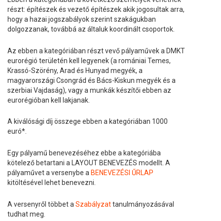
részt: építészek és vezető építészek akik jogosultak arra,
hogy a hazai jogszabályok szerint szakágukban
dolgozzanak, továbbá az általuk koordinált csoportok.
Az ebben a kategóriában részt vevő pályaművek a DMKT
eurorégió területén kell legyenek (a romániai Temes,
Krassó-Szörény, Arad és Hunyad megyék, a
magyarországi Csongrád és Bács-Kiskun megyék és a
szerbiai Vajdaság), vagy a munkák készítői ebben az
eurorégióban kell lakjanak.
A kiválósági díj összege ebben a kategóriában 1000
euró*.
Egy pályamű benevezéséhez ebbe a kategóriába
kötelező betartani a LAYOUT BENEVEZÉS modellt. A
pályaművet a versenybe a
BENEVEZÉSI ŰRLAP
kitöltésével lehet benevezni.
A versenyről többet a
Szabályzat
tanulmányozásával
tudhat meg.