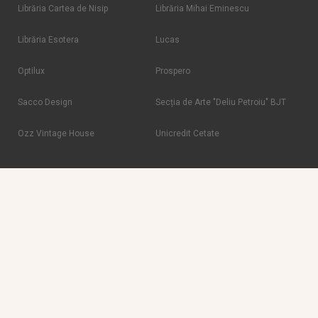
Librăria Cartea de Nisip
Librăria Mihai Eminescu
Librăria Esotera
Lucas
Optilux
Prospero
Sacco Design
Secția de Arte "Deliu Petroiu" BJT
Ozz Vintage House
Unicredit Cetate