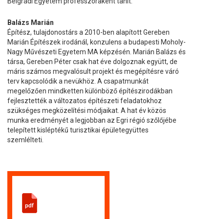
Belgrádi Egyetem professzoraként tanít.
Balázs Marián
Építész, tulajdonostárs a 2010-ben alapított Gereben
Marián Építészek irodánál, konzulens a budapesti Moholy-
Nagy Művészeti Egyetem MA képzésén. Marián Balázs és
társa, Gereben Péter csak hat éve dolgoznak együtt, de
máris számos megvalósult projekt és megépítésre váró
terv kapcsolódik a nevükhöz. A csapatmunkát
megelőzően mindketten különböző építészirodákban
fejlesztették a változatos építészeti feladatokhoz
szükséges megközelítési módjaikat. A hat év közös
munka eredményét a legjobban az Egri régió szőlőjébe
telepített kisléptékű turisztikai épületegyüttes
szemlélteti.