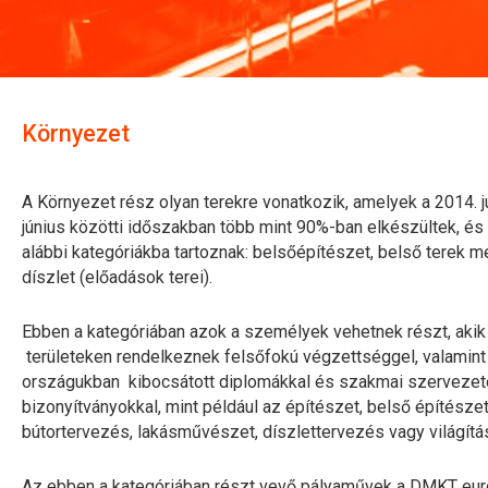
Környezet
A Környezet rész olyan terekre vonatkozik, amelyek a 2014. j
június közötti időszakban több mint 90%-ban elkészültek, é
alábbi kategóriákba tartoznak: belsőépítészet, belső terek me
díszlet (előadások terei).
Ebben a kategóriában azok a személyek vehetnek részt, akik
területeken rendelkeznek felsőfokú végzettséggel, valamin
országukban kibocsátott diplomákkal és szakmai szervezet
bizonyítványokkal, mint például az építészet, belső építészet,
bútortervezés, lakásművészet, díszlettervezés vagy világítá
Az ebben a kategóriában részt vevő pályaművek a DMKT euro