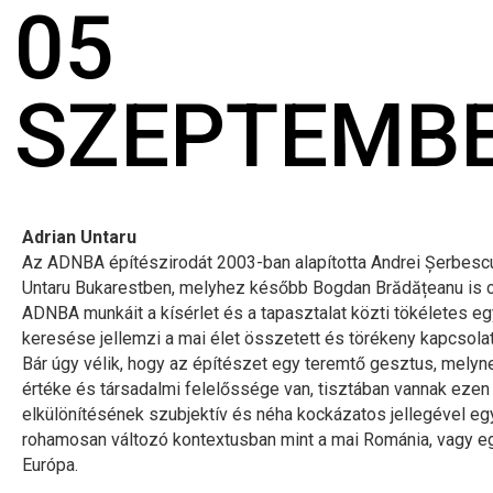
05
SZEPTEMB
Adrian Untaru
Az ADNBA építészirodát 2003-ban alapította Andrei Șerbesc
Untaru Bukarestben, melyhez később Bogdan Brădățeanu is c
ADNBA munkáit a kísérlet és a tapasztalat közti tökéletes e
keresése jellemzi a mai élet összetett és törékeny kapcsol
Bár úgy vélik, hogy az építészet egy teremtő gesztus, melyne
értéke és társadalmi felelőssége van, tisztában vannak eze
elkülönítésének szubjektív és néha kockázatos jellegével eg
rohamosan változó kontextusban mint a mai Románia, vagy e
Európa.