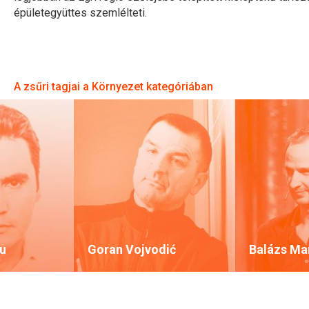
épületegyüttes szemlélteti.
A zsűri tagjai a Környezet kategóriában
ru
Goran Vojvodić
Balázs Ma