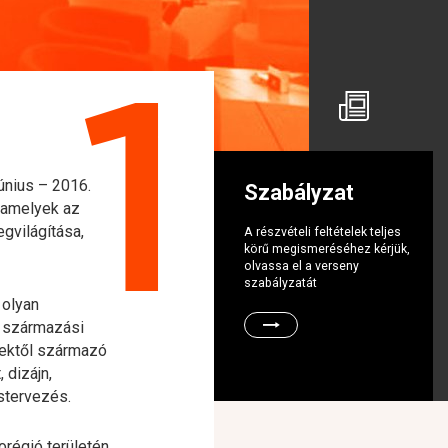
1
únius – 2016.
Szabályzat
s amelyek az
gvilágítása,
A részvételi feltételek teljes
körű megismeréséhez kérjük,
olvassa el a verseny
szabályzatát
 olyan
t származási
ektől származó
 dizájn,
stervezés.
régió területén