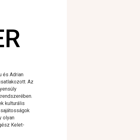
ER
u és Adrian
satlakozott. Az
gyensúly
atrendszerében.
k kulturális
n sajátosságok
y olyan
gész Kelet-