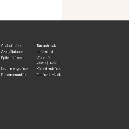
Családi házak
Társasházak
Szolgáltatások
Intézményi
Épített örökség
Város - és
vídékfejlesztés
Kezdeményezések
Köztéri művészet
Diplomamunkák
Építészeti víziók