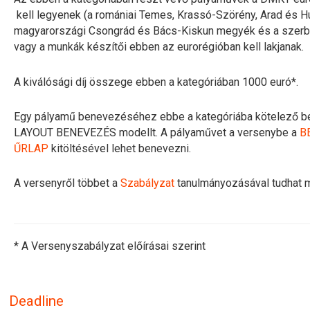
kell legyenek (a romániai Temes, Krassó-Szörény, Arad és 
magyarországi Csongrád és Bács-Kiskun megyék és a szerbi
vagy a munkák készítői ebben az eurorégióban kell lakjanak.
A kiválósági díj összege ebben a kategóriában 1000 euró*.
Egy pályamű benevezéséhez ebbe a kategóriába kötelező bet
LAYOUT BENEVEZÉS modellt. A pályaművet a versenybe a
B
ŰRLAP
kitöltésével lehet benevezni.
A versenyről többet a
Szabályzat
tanulmányozásával tudhat 
* A Versenyszabályzat előírásai szerint
Deadline