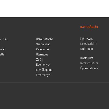
KATEGÓRIÁK
Környezet
.2016
Bemutatkozó
Kereskedelmi
v
Szabályzat
Kulturális
olat
Kategóriák
etter
Ütemezés
Közterület
Zsűri
Infrastruktúra
Események
Építészeti írás
Előválogatás
Eredmények