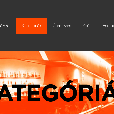
ályzat
Kategóriák
Ütemezés
Zsűri
Esem
ATEGÓRI