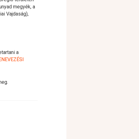
Hunyad megyék, a
ai Vajdaság),
artani a
ENEVEZÉSI
meg.