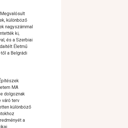
 Megvalósult
tek, különböző
erek nagyszámmal
ntették ki,
val, és a Szerbiai
daítélt Életmű
től a Belgrádi
 Építészek
gyetem MA
ve dolgoznak
 váró terv
etten különböző
datokhoz
eredményét a
ikai