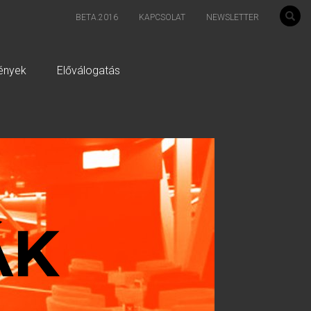
BETA.2016
KAPCSOLAT
NEWSLETTER
ények
Előválogatás
ÁK