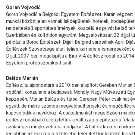
Goran Vojvodić
Goran Vojvodić a Belgrádi Egyetem Építészeti Karán végzett.
munkái között jelen vannak lakóépületek, hotelek, irodaépüle
rendeltetésű sportlétesítmények, közcélú és privát belső t
Szerbiában és külföldön egyaránt. Megvalósításait 22 díjjal tü
például a Borba Építészeti Díjjal, Belgrad városának April Díjá
Építészek Szövetsége által, teljes karrierje elismeréseként o
Díjjal. 2007-ben megalapítja a Biro VIA építészirodát és 2014-
Egyetem professzoraként tanít.
Balázs Marián
Építész, tulajdonostárs a 2010-ben alapított Gereben Marián
irodánál, konzulens a budapesti Moholy-Nagy Művészeti E
képzésén. Marián Balázs és társa, Gereben Péter csak hat é
együtt, de máris számos megvalósult projekt és megépítésre
kapcsolódik a nevükhöz. A csapatmunkát megelőzően mindk
építészirodákban fejlesztették a változatos építészeti fela
szükséges megközelítési módjaikat. A hat év közös munka 
legjobban az Egri régió szőlőjébe telepített kisléptékű turiszt