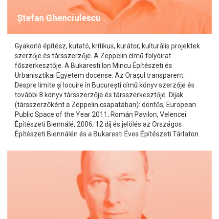
Ștefan Ghenciulescu
Gyakorló építész, kutató, kritikus, kurátor, kulturális projektek
szerzője és társszerzője. A Zeppelin című folyóirat
főszerkesztője. A Bukaresti Ion Mincu Építészeti és
Urbanisztikai Egyetem docense. Az Orașul transparent.
Despre limite și locuire în București című könyv szerzője és
további 8 könyv társszerzője és társszerkesztője. Díjak
(társszerzőként a Zeppelin csapatában): döntős, European
Public Space of the Year 2011; Román Pavilon, Velencei
Építészeti Biennálé, 2006; 12 díj és jelölés az Országos
Építészeti Biennálén és a Bukaresti Éves Építészeti Tárlaton.