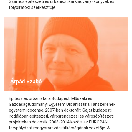
Számos építészeti és urbanisztikai kiadvány (könyvek és
folyóiratok) szerkesztője.
Árpád Szabó
Építész és urbanista, a Budapesti Műszaki és
Gazdaságtudományi Egyetem Urbanisztika Tanszékének
egyetemi docense. 2007-ben doktorált. Saját budapesti
irodájában építészeti, városrendezési és városépítészeti
projekteken dolgozik. 2008-2014 között az EUROPAN
tervpályázat magyarországi titkárságának vezetője. A