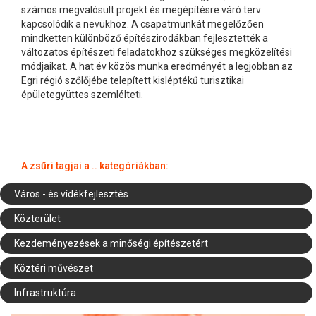
számos megvalósult projekt és megépítésre váró terv
kapcsolódik a nevükhöz. A csapatmunkát megelőzően
mindketten különböző építészirodákban fejlesztették a
változatos építészeti feladatokhoz szükséges megközelítési
módjaikat. A hat év közös munka eredményét a legjobban az
Egri régió szőlőjébe telepített kisléptékű turisztikai
épületegyüttes szemlélteti.
A zsűri tagjai a .. kategóriákban:
Város - és vídékfejlesztés
Közterület
Kezdeményezések a minőségi építészetért
Köztéri művészet
Infrastruktúra