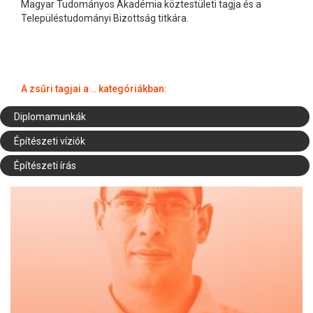
Magyar Tudományos Akadémia köztestületi tagja és a
Településtudományi Bizottság titkára.
A zsűri tagjai a .. kategóriákban:
Diplomamunkák
Építészeti víziók
Építészeti írás