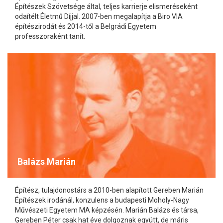
Építészek Szövetsége által, teljes karrierje elismeréseként
odaítélt Életmű Díjjal. 2007-ben megalapítja a Biro VIA
építészirodát és 2014-től a Belgrádi Egyetem
professzoraként tanít.
Balázs Marián
Építész, tulajdonostárs a 2010-ben alapított Gereben Marián
Építészek irodánál, konzulens a budapesti Moholy-Nagy
Művészeti Egyetem MA képzésén. Marián Balázs és társa,
Gereben Péter csak hat éve dolgoznak együtt, de máris