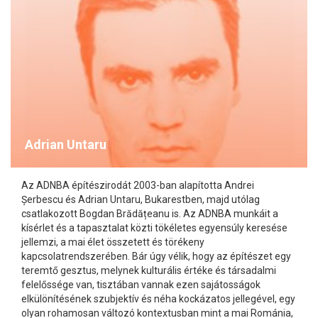
Adrian Untaru
Az ADNBA építészirodát 2003-ban alapította Andrei
Șerbescu és Adrian Untaru, Bukarestben, majd utólag
csatlakozott Bogdan Brădățeanu is. Az ADNBA munkáit a
kísérlet és a tapasztalat közti tökéletes egyensúly keresése
jellemzi, a mai élet összetett és törékeny
kapcsolatrendszerében. Bár úgy vélik, hogy az építészet egy
teremtő gesztus, melynek kulturális értéke és társadalmi
felelőssége van, tisztában vannak ezen sajátosságok
elkülönítésének szubjektív és néha kockázatos jellegével, egy
olyan rohamosan változó kontextusban mint a mai Románia,