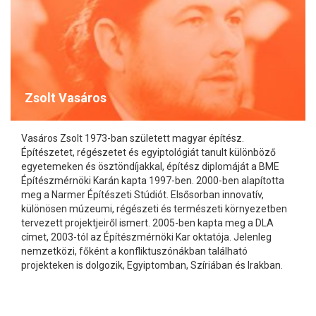
Zsolt Vasáros
Vasáros Zsolt 1973-ban született magyar építész.
Építészetet, régészetet és egyiptológiát tanult különböző
egyetemeken és ösztöndíjakkal, építész diplomáját a BME
Építészmérnöki Karán kapta 1997-ben. 2000-ben alapította
meg a Narmer Építészeti Stúdiót. Elsősorban innovatív,
különösen múzeumi, régészeti és természeti környezetben
tervezett projektjeiről ismert. 2005-ben kapta meg a DLA
címet, 2003-tól az Építészmérnöki Kar oktatója. Jelenleg
nemzetközi, főként a konfliktuszónákban található
projekteken is dolgozik, Egyiptomban, Szíriában és Irakban.