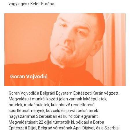
vagy egész Kelet-Európa.
Goran Vojvodić
Goran Vojvodić a Belgrádi Egyetem Építészeti Karán végzett.
Megvalósult munkái között jelen vannak lakóépületek,
hotelek, irodaépületek, különböző rendeltetésű
sportlétesítmények, közcélú és privát belső terek
nagyszámmal Szerbiában és külföldön egyaránt.
Megvalósításait 22 díjjal tüntették ki, például a Borba
Építészeti Díjjal, Belgrad városának April Díjával, és a Szerbiai