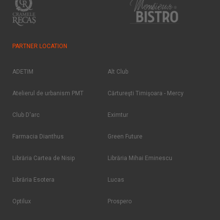
PARTNER LOCATION
ADETIM
Alt Club
Atelierul de urbanism PMT
Cărtureşti Timişoara - Mercy
Club D'arc
Eximtur
Farmacia Dianthus
Green Future
Librăria Cartea de Nisip
Librăria Mihai Eminescu
Librăria Esotera
Lucas
Optilux
Prospero