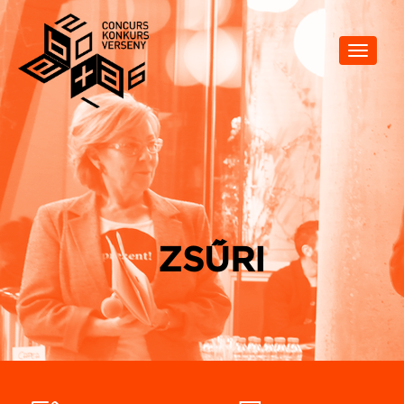
Toggle
navigat
ZSŰRI