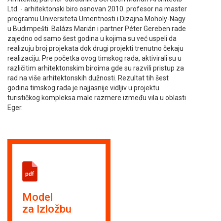
Ltd. - arhitektonski biro osnovan 2010. profesor na master
programu Universiteta Umentnosti i Dizajna Moholy-Nagy
u Budimpešti. Balázs Marián i partner Péter Gereben rade
zajedno od samo šest godina u kojima su već uspeli da
realizuju broj projekata dok drugi projekti trenutno čekaju
realizaciju. Pre početka ovog timskog rada, aktivirali su u
različitim arhitektonskim biroima gde su razvili pristup za
rad na više arhitektonskih dužnosti. Rezultat tih šest
godina timskog rada je najjasnije vidljiv u projektu
turističkog kompleksa male razmere između vila u oblasti
Eger.
Model
za Izložbu