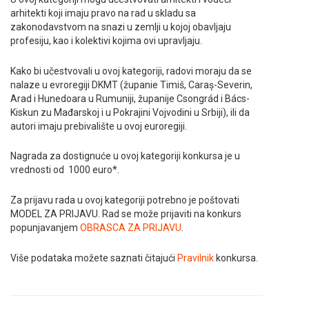
arhitekti koji imaju pravo na rad u skladu sa
zakonodavstvom na snazi u zemlji u kojoj obavljaju
profesiju, kao i kolektivi kojima ovi upravljaju.
Kako bi učestvovali u ovoj kategoriji, radovi moraju da se
nalaze u evroregiji DKMT (županie Timiš, Caraș-Severin,
Arad i Hunedoara u Rumuniji, županije Csongrád i Bács-
Kiskun zu Mađarskoj i u Pokrajini Vojvodini u Srbiji), ili da
autori imaju prebivalište u ovoj euroregiji.
Nagrada za dostignuće u ovoj kategoriji konkursa je u
vrednosti od 1000 euro*.
Za prijavu rada u ovoj kategoriji potrebno je poštovati
MODEL ZA PRIJAVU. Rad se može prijaviti na konkurs
popunjavanjem
OBRASCA ZA PRIJAVU
.
Više podataka možete saznati čitajući
Pravilnik
konkursa.