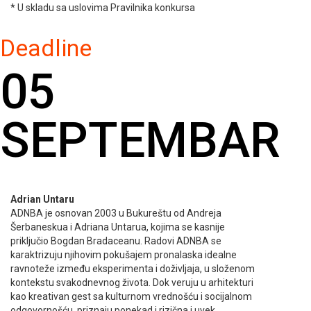
* U skladu sa uslovima Pravilnika konkursa
Deadline
05
SEPTEMBAR
Adrian Untaru
ADNBA je osnovan 2003 u Bukureštu od Andreja
Šerbaneskua i Adriana Untarua, kojima se kasnije
priključio Bogdan Bradaceanu. Radovi ADNBA se
karaktrizuju njihovim pokušajem pronalaska idealne
ravnoteže između eksperimenta i doživljaja, u složenom
kontekstu svakodnevnog života. Dok veruju u arhitekturi
kao kreativan gest sa kulturnom vrednošću i socijalnom
odgovornošću, priznaju ponekad i rizična i uvek