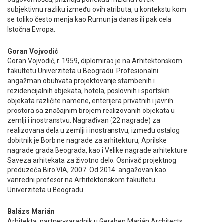
subjektivnu razliku između ovih atributa, u kontekstu kom
se toliko često menja kao Rumunija danas ili pak cela
Istočna Evropa.
Goran Vojvodić
Goran Vojvodić, r. 1959, diplomirao je na Arhitektonskom
fakultetu Univerziteta u Beogradu. Profesionalni
angažman obuhvata projektovanje stambenih i
rezidencijalnih objekata, hotela, poslovnih i sportskih
objekata različite namene, enterijera privatnih i javnih
prostora sa značajnim brojem realizovanih objekata u
zemlji i inostranstvu. Nagrađivan (22 nagrade) za
realizovana dela u zemlji i inostranstvu, između ostalog
dobitnik je Borbine nagrade za arhitekturu, Aprilske
nagrade grada Beograda, kao i Velike nagrade arhitekture
Saveza arhitekata za životno delo. Osnivač projektnog
preduzeća Biro VIA, 2007. Od 2014. angažovan kao
vanredni profesor na Arhitektonskom fakultetu
Univerziteta u Beogradu.
Balázs Marián
Arhitekta, partner-saradnik u Gereben Marián Architects