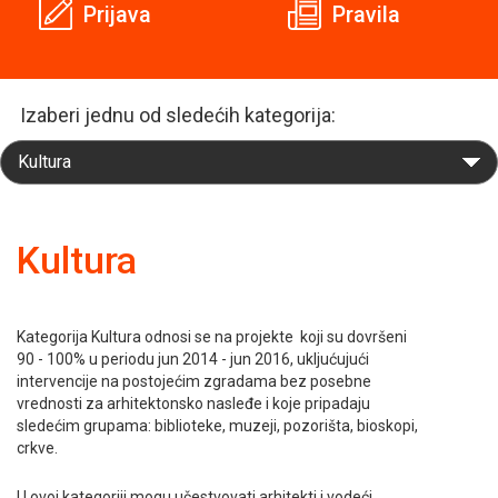
Prijava
Pravila
Izaberi jednu od sledećih kategorija:
Kultura
Kategorija Kultura odnosi se na projekte koji su dovršeni
90 - 100% u periodu jun 2014 - jun 2016, ukljućujući
intervencije na postojećim zgradama bez posebne
vrednosti za arhitektonsko nasleđe i koje pripadaju
sledećim grupama: biblioteke, muzeji, pozorišta, bioskopi,
crkve.
U ovoj kategoriji mogu učestvovati arhitekti i vodeći