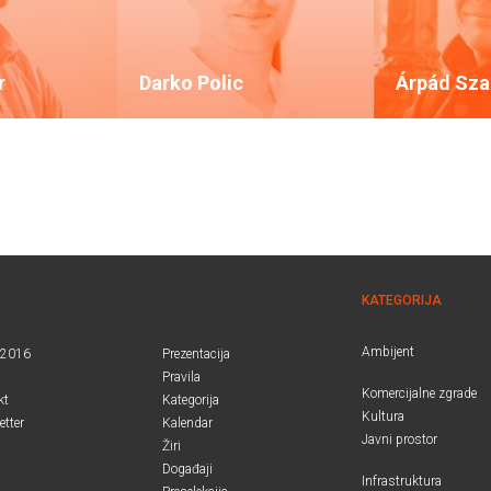
r
Darko Polic
Árpád Sz
KATEGORIJA
Ambijent
.2016
Prezentacija
Pravila
Komercijalne zgrade
kt
Kategorija
Kultura
etter
Kalendar
Javni prostor
Žiri
Događaji
Infrastruktura