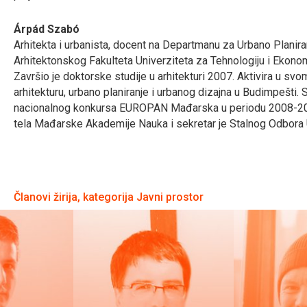
Árpád Szabó
Arhitekta i urbanista, docent na Departmanu za Urbano Planiran
Arhitektonskog Fakulteta Univerziteta za Tehnologiju i Ekono
Završio je doktorske studije u arhitekturi 2007. Aktivira u svo
arhitekturu, urbano planiranje i urbanog dizajna u Budimpešti. 
nacionalnog konkursa EUROPAN Mađarska u periodu 2008-20
tela Mađarske Akademije Nauka i sekretar je Stalnog Odbora 
Članovi žirija, kategorija Javni prostor