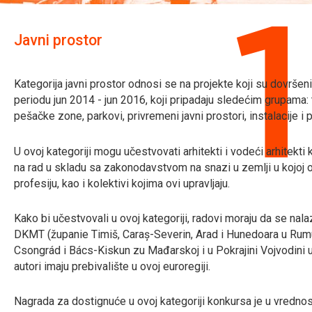
Javni prostor
Kategorija javni prostor odnosi se na projekte koji su dovršen
periodu jun 2014 - jun 2016, koji pripadaju sledećim grupama: t
pešačke zone, parkovi, privremeni javni prostori, instalacije i p
U ovoj kategoriji mogu učestvovati arhitekti i vodeći arhitekti 
na rad u skladu sa zakonodavstvom na snazi u zemlji u kojoj o
profesiju, kao i kolektivi kojima ovi upravljaju.
Kako bi učestvovali u ovoj kategoriji, radovi moraju da se nala
DKMT (županie Timiš, Caraș-Severin, Arad i Hunedoara u Rumun
Csongrád i Bács-Kiskun zu Mađarskoj i u Pokrajini Vojvodini u Sr
autori imaju prebivalište u ovoj euroregiji.
Nagrada za dostignuće u ovoj kategoriji konkursa je u vredno