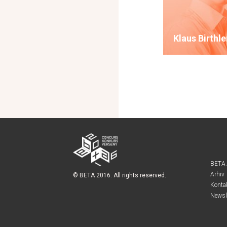
Klaus Birthle
BETA
Arhiv
© BETA 2016. All rights reserved.
Konta
Newsl