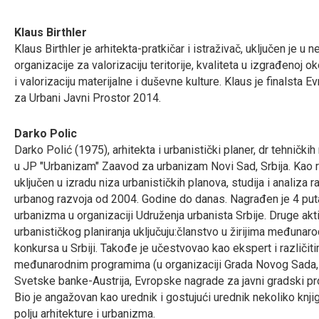
Klaus Birthler
Klaus Birthler je arhitekta-pratkičar i istraživač, uključen je u n
organizacije za valorizaciju teritorije, kvaliteta u izgrađenoj ok
i valorizaciju materijalne i duševne kulture. Klaus je finalsta
za Urbani Javni Prostor 2014.
Darko Polic
Darko Polić (1975), arhitekta i urbanistički planer, dr tehnički
u JP "Urbanizam" Zaavod za urbanizam Novi Sad, Srbija. Kao r
uključen u izradu niza urbanističkih planova, studija i analiza r
urbanog razvoja od 2004. Godine do danas. Nagrađen je 4 put
urbanizma u organizaciji Udruženja urbanista Srbije. Druge akti
urbanističkog planiranja uključuju:članstvo u žirijima međunar
konkursa u Srbiji. Takođe je učestvovao kao ekspert i različi
međunarodnim programima (u organizaciji Grada Novog Sada, 
Svetske banke-Austrija, Evropske nagrade za javni gradski pro
Bio je angažovan kao urednik i gostujući urednik nekoliko knji
polju arhitekture i urbanizma.