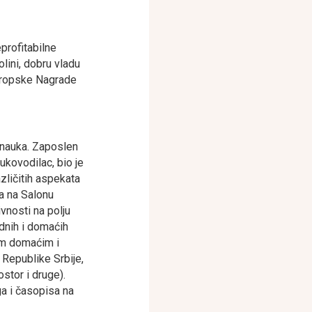
eprofitabilne
olini, dobru vladu
 Evropske Nagrade
h nauka. Zaposlen
ukovodilac, bio je
azličitih aspekata
a na Salonu
vnosti na polju
odnih i domaćih
tim domaćim i
Republike Srbije,
stor i druge).
ga i časopisa na