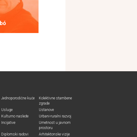
abó
Jednoporodične kuće
Kolektivne stambene
zgrade
Usluge
Ustanove
Kulturno nasleđe
Urbani-ruralni razvoj
Incijative
Umetnost u javnom
prostoru
Diplomski radovi
Arhitektonske vizije