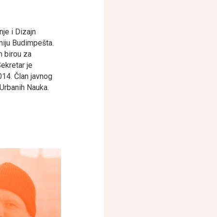
je i Dizajn
miju Budimpešta.
m birou za
Sekretar je
14. Član javnog
Urbanih Nauka.