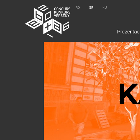
RO
SR
HU
Prezentaci
K