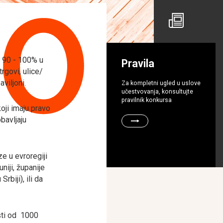
10
i 90 - 100% u
Pravila
rgovi, ulice/
aviljoni.
Za kompletni ugled u uslove
učestvovanja, konsultujte
pravilnik konkursa
koji imaju pravo
bavljaju
ze u evroregiji
iji, županije
biji), ili da
sti od 1000