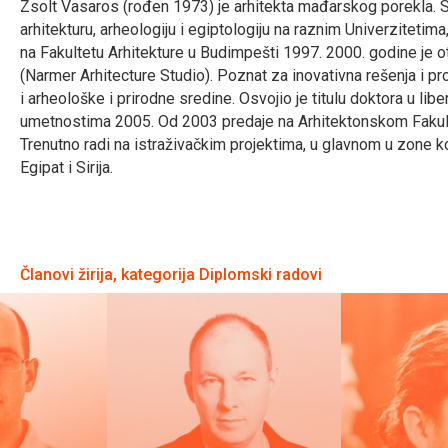
Zsolt Vasaros (rođen 1973) je arhitekta mađarskog porekla. S
arhitekturu, arheologiju i egiptologiju na raznim Univerzitetima,
na Fakultetu Arhitekture u Budimpešti 1997. 2000. godine je o
(Narmer Arhitecture Studio). Poznat za inovativna rešenja i p
i arheološke i prirodne sredine. Osvojio je titulu doktora u libe
umetnostima 2005. Od 2003 predaje na Arhitektonskom Fakul
Trenutno radi na istraživačkim projektima, u glavnom u zone ko
Egipat i Sirija.
Članovi žirija, kategorija Diplomski radovi