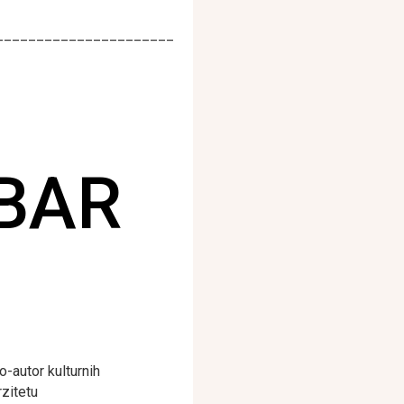
______________________
BAR
ko-autor kulturnih
zitetu