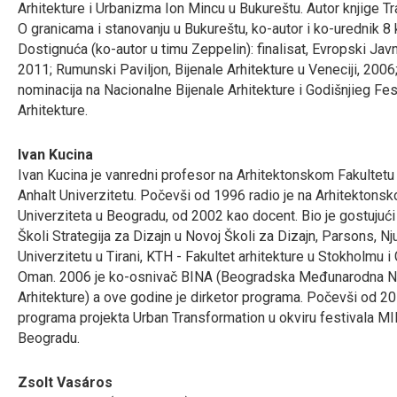
Arhitekture i Urbanizma Ion Mincu u Bukureštu. Autor knjige Tr
O granicama i stanovanju u Bukureštu, ko-autor i ko-urednik 8 k
Dostignuća (ko-autor u timu Zeppelin): finalisat, Evropski Jav
2011; Rumunski Paviljon, Bijenale Arhitekture u Veneciji, 2006
nominacija na Nacionalne Bijenale Arhitekture i Godišnjieg Fes
Arhitekture.
Ivan Kucina
Ivan Kucina je vanredni profesor na Arhitektonskom Fakultetu
Anhalt Univerzitetu. Počevši od 1996 radio je na Arhitektons
Univerziteta u Beogradu, od 2002 kao docent. Bio je gostujući
Školi Strategija za Dizajn u Novoj Školi za Dizajn, Parsons, Nju
Univerzitetu u Tirani, KTH - Fakultet arhitekture u Stokholmu 
Oman. 2006 je ko-osnivač BINA (Beogradska Međunarodna N
Arhitekture) a ove godine je dirketor programa. Počevši od 20
programa projekta Urban Transformation u okviru festivala M
Beogradu.
Zsolt Vasáros