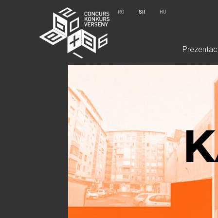
RO
SR
HU
Prezentaci
K