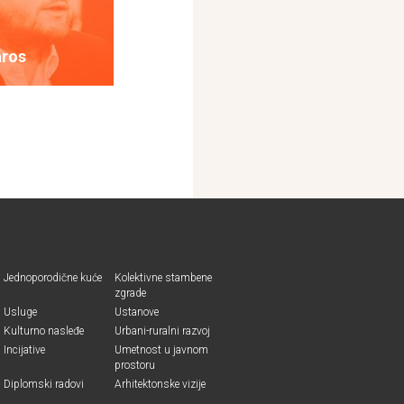
áros
Jednoporodične kuće
Kolektivne stambene
zgrade
Usluge
Ustanove
Kulturno nasleđe
Urbani-ruralni razvoj
Incijative
Umetnost u javnom
prostoru
Diplomski radovi
Arhitektonske vizije