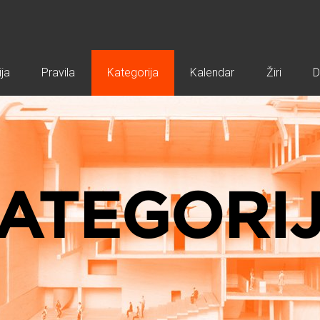
ja
Pravila
Kategorija
Kalendar
Žiri
D
ATEGORI