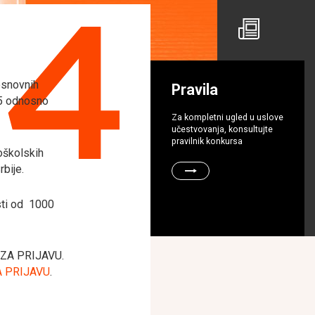
14
osnovnih
Pravila
15 odnosno
Za kompletni ugled u uslove
učestvovanja, konsultujte
pravilnik konkursa
oškolskih
bije.
sti od 1000
L ZA PRIJAVU.
 PRIJAVU
.