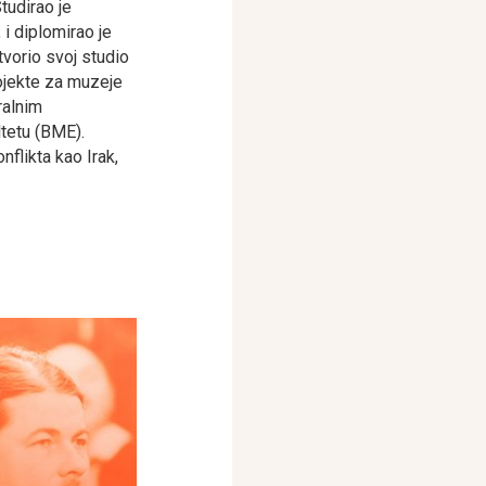
tudirao je
 i diplomirao je
tvorio svoj studio
rojekte za muzeje
ralnim
tetu (BME).
nflikta kao Irak,