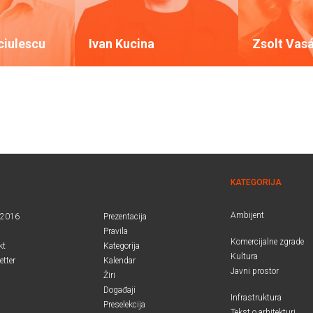
ciulescu
Ivan Kucina
Zsolt Vas
KATEGORIJA
Ambijent
.2016
Prezentacija
Pravila
Komercijalne zgrade
kt
Kategorija
Kultura
etter
Kalendar
Javni prostor
Žiri
Događaji
Infrastruktura
Preselekcija
Tekst o arhitekturi