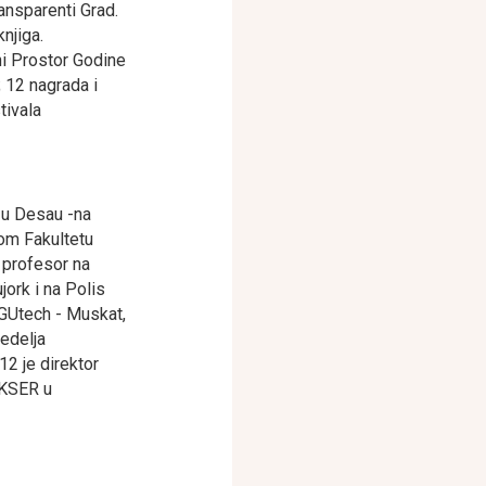
ansparenti Grad.
njiga.
ni Prostor Godine
; 12 nagrada i
tivala
 u Desau -na
kom Fakultetu
 profesor na
jork i na Polis
i GUtech - Muskat,
edelja
12 je direktor
IKSER u