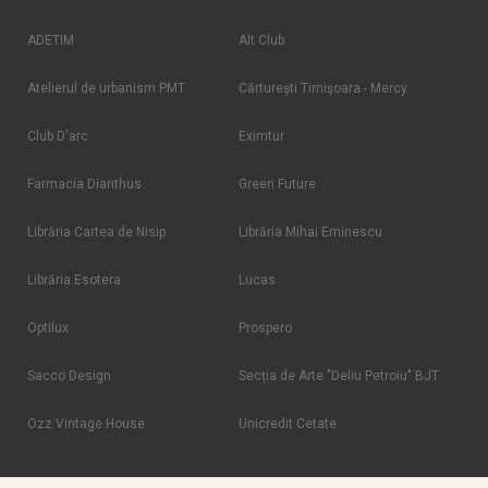
ADETIM
Alt Club
Atelierul de urbanism PMT
Cărtureşti Timişoara - Mercy
Club D'arc
Eximtur
Farmacia Dianthus
Green Future
Librăria Cartea de Nisip
Librăria Mihai Eminescu
Librăria Esotera
Lucas
Optilux
Prospero
Sacco Design
Secția de Arte "Deliu Petroiu" BJT
Ozz Vintage House
Unicredit Cetate