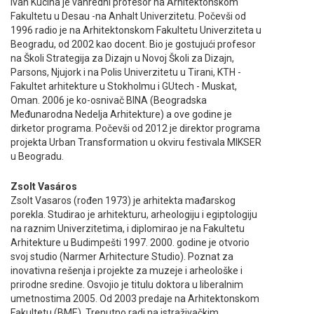
Ivan Kucina je vanredni profesor na Arhitektonskom
Fakultetu u Desau -na Anhalt Univerzitetu. Počevši od
1996 radio je na Arhitektonskom Fakultetu Univerziteta u
Beogradu, od 2002 kao docent. Bio je gostujući profesor
na Školi Strategija za Dizajn u Novoj Školi za Dizajn,
Parsons, Njujork i na Polis Univerzitetu u Tirani, KTH -
Fakultet arhitekture u Stokholmu i GUtech - Muskat,
Oman. 2006 je ko-osnivač BINA (Beogradska
Međunarodna Nedelja Arhitekture) a ove godine je
dirketor programa. Počevši od 2012 je direktor programa
projekta Urban Transformation u okviru festivala MIKSER
u Beogradu.
Zsolt Vasáros
Zsolt Vasaros (rođen 1973) je arhitekta mađarskog
porekla. Studirao je arhitekturu, arheologiju i egiptologiju
na raznim Univerzitetima, i diplomirao je na Fakultetu
Arhitekture u Budimpešti 1997. 2000. godine je otvorio
svoj studio (Narmer Arhitecture Studio). Poznat za
inovativna rešenja i projekte za muzeje i arheološke i
prirodne sredine. Osvojio je titulu doktora u liberalnim
umetnostima 2005. Od 2003 predaje na Arhitektonskom
Fakultetu (BME). Trenutno radi na istraživačkim