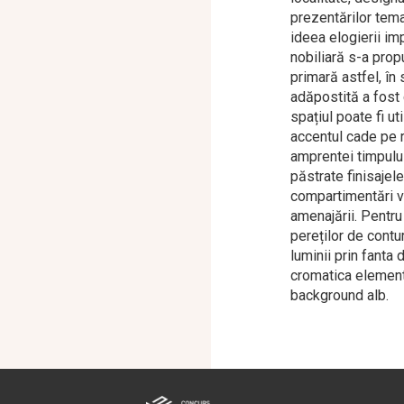
prezentărilor tema
ideea elogierii im
nobiliară s-a prop
primară astfel, în
adăpostită a fost 
spațiul poate fi ut
accentul cade pe re
amprentei timpului
păstrate finisajele
compartimentări v
amenajării. Pentru 
pereților de contur
luminii prin fanta
cromatica elemente
background alb.