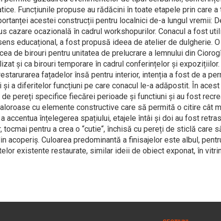
tice. Funcțiunile propuse au rădăcini în toate etapele prin care a 
portanței acestei construcții pentru localnici de-a lungul vremii: D
us cazare ocazională în cadrul workshopurilor. Conacul a fost util
 sens educațional, a fost propusă ideea de atelier de dulgherie. O
cea de birouri pentru unitatea de prelucrare a lemnului din Ciorogî
ilizat și ca birouri temporare în cadrul conferințelor și expozițiilor.
starurarea fațadelor însă pentru interior, intenția a fost de a per
 și a diferitelor funcțiuni pe care conacul le-a adăpostit. În acest
 de pereți specifice fiecărei perioade și functiuni și au fost recr
aloroase cu elemente constructive care să permită o citire cât 
a accentua înțelegerea spațiului, etajele întâi și doi au fost retra
, tocmai pentru a crea o “cutie“, închisă cu pereți de sticlă care 
 din acoperiș. Culoarea predominantă a finisajelor este albul, pentr
lor existente restaurate, similar ideii de obiect exponat, în vitri