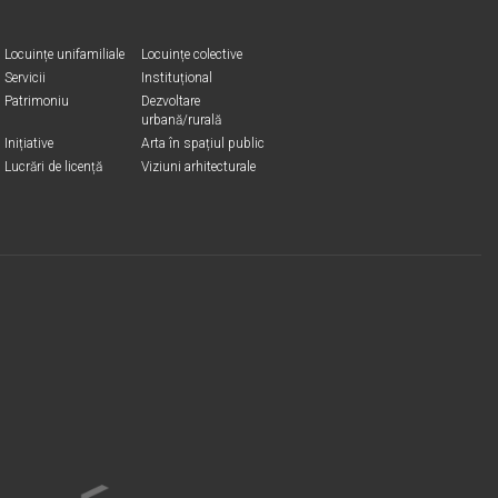
Locuințe unifamiliale
Locuințe colective
Servicii
Instituțional
Patrimoniu
Dezvoltare
urbană/rurală
Inițiative
Arta în spațiul public
Lucrări de licență
Viziuni arhitecturale