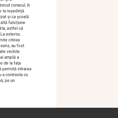
trecut conacul, în
e la reședință
izat și ca școală
 altă funcțiune
rla, astfel că
 La exterior,
mite citirea
 sens, au fost
eate vechile
mai amplă a
se de la fața
să permită intrarea
u a contrasta cu
nă, pe un