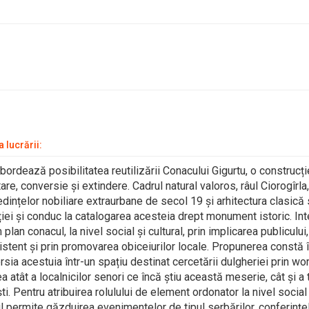
 lucrării:
bordează posibilitatea reutilizării Conacului Gigurtu, o construc
itare, conversie și extindere. Cadrul natural valoros, râul Ciorogîrl
edințelor nobiliare extraurbane de secol 19 și arhitectura clasică
iei și conduc la catalogarea acesteia drept monument istoric. In
plan conacul, la nivel social și cultural, prin implicarea publicului,
xistent și prin promovarea obiceiurilor locale. Propunerea constă î
rsia acestuia într-un spațiu destinat cercetării dulgheriei prin wo
a atât a localnicilor senori ce încă știu această meserie, cât și a ti
. Pentru atribuirea rolulului de element ordonator la nivel social ș
ul permite găzduirea evenimentelor de tipul serbărilor, conferințel