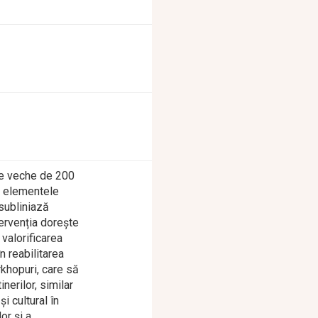
ție veche de 200
a, elementele
 subliniază
tervenția dorește
 valorificarea
n reabilitarea
rkhopuri, care să
nerilor, similar
i cultural în
or și a