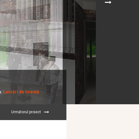
a:
Lucrări de licență
Următorul proiect