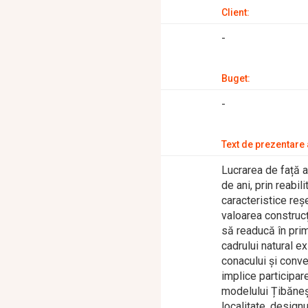
Client:
-
Buget:
-
Text de prezentare a
Lucrarea de față a
de ani, prin reabil
caracteristice reș
valoarea construcț
să readucă în prim 
cadrului natural e
conacului și conve
implice participare
modelului Țibănești
localitate, design