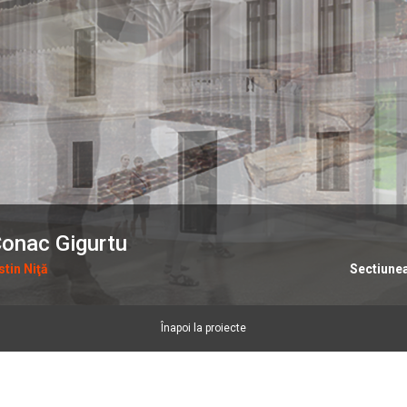
Conac Gigurtu
tin Niţă
Sectiune
Înapoi la proiecte