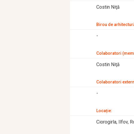
Costin Niţă
Birou de arhitectur
-
Colaboratori (memb
Costin Niţă
Colaboratori extern
-
Locație:
Ciorogirla, Ilfov, 