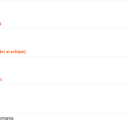
ă
ri ai echipei):
i:
Romania