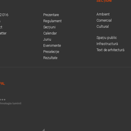
SECȚIUNI
Ambient
.2016
Prezentare
Comercial
ă
Regulament
Cultural
ct
Secțiuni
etter
Calendar
Spațiu public
Juriu
Infrastructură
Evenimente
Text de arhitectură
Preselecție
Rezultate
PAL