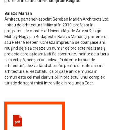
profesor în cadrul Universității din Belgrad.
Balázs Marián
Arhitect, partener-asociat Gereben Marián Architects Ltd.
- birou de arhitectură înființat în 2010, profesor în
programul de master al Universității de Arte și Design
Moholy-Nagy din Budapesta. Balázs Marián și partenerul
său Péter Gereben lucrează împreună de doar șase ani,
reușind deja să creeze un număr de proiecte realizate și
proiecte care așteaptă să fie construite. Înainte de a lucra
ca o echipă, aceștia au activat în diferite birouri de
arhitectură, dezvoltând abordări pentru diferite sarcini
arhitecturale. Rezultatul celor șase ani de muncă în
comun este cel mai clar vizibil în proiectul unui complex
turistic de scară mică între viile din regiunea Eger.