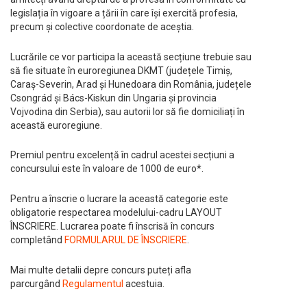
legislația în vigoare a țării în care își exercită profesia,
precum și colective coordonate de aceștia.
Lucrările ce vor participa la această secțiune trebuie sau
să fie situate în euroregiunea DKMT (județele Timiș,
Caraș-Severin, Arad și Hunedoara din România, județele
Csongrád și Bács-Kiskun din Ungaria și provincia
Vojvodina din Serbia), sau autorii lor să fie domiciliați în
această euroregiune.
Premiul pentru excelență în cadrul acestei secțiuni a
concursului este în valoare de 1000 de euro*.
Pentru a înscrie o lucrare la această categorie este
obligatorie respectarea modelului-cadru LAYOUT
ÎNSCRIERE. Lucrarea poate fi înscrisă în concurs
completând
FORMULARUL DE ÎNSCRIERE
.
Mai multe detalii depre concurs puteți afla
parcurgând
Regulamentul
acestuia.