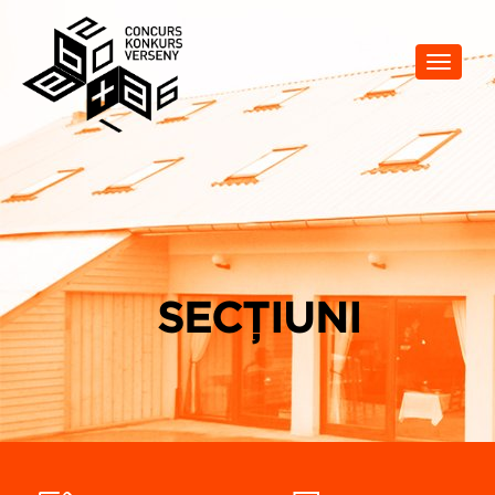
Toggle
navigat
SECȚIUNI