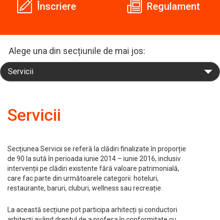
Înscriere
Regulament
Alege una din secțiunile de mai jos:
Servicii
Secțiunea Servicii se referă la clădiri finalizate în proporție
de 90 la sută în perioada iunie 2014 – iunie 2016, inclusiv
intervenții pe clădiri existente fără valoare patrimonială,
care fac parte din următoarele categorii: hoteluri,
restaurante, baruri, cluburi, wellness sau recreație.
La această secțiune pot participa arhitecți și conductori
arhitecți având dreptul de a profesa în conformitate cu