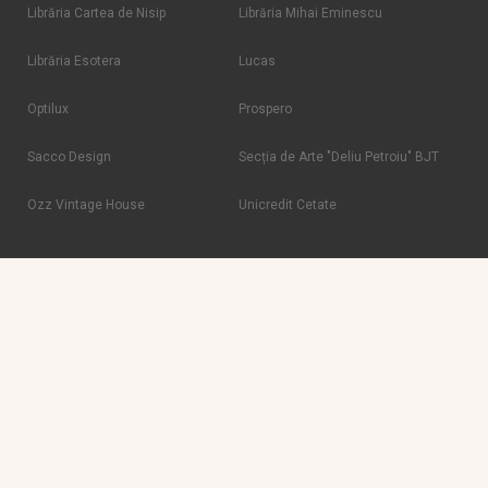
Librăria Cartea de Nisip
Librăria Mihai Eminescu
Librăria Esotera
Lucas
Optilux
Prospero
Sacco Design
Secția de Arte "Deliu Petroiu" BJT
Ozz Vintage House
Unicredit Cetate