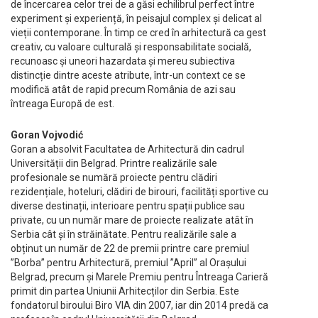
de încercarea celor trei de a găsi echilibrul perfect între
experiment și experiență, în peisajul complex și delicat al
vieții contemporane. În timp ce cred în arhitectură ca gest
creativ, cu valoare culturală și responsabilitate socială,
recunoasc și uneori hazardata și mereu subiectiva
distincție dintre aceste atribute, într-un context ce se
modifică atât de rapid precum România de azi sau
întreaga Europă de est.
Goran Vojvodić
Goran a absolvit Facultatea de Arhitectură din cadrul
Universității din Belgrad. Printre realizările sale
profesionale se numără proiecte pentru clădiri
rezidențiale, hoteluri, clădiri de birouri, facilități sportive cu
diverse destinații, interioare pentru spații publice sau
private, cu un număr mare de proiecte realizate atât în
Serbia cât și în străinătate. Pentru realizările sale a
obținut un număr de 22 de premii printre care premiul
”Borba” pentru Arhitectură, premiul ”April” al Orașului
Belgrad, precum și Marele Premiu pentru Întreaga Carieră
primit din partea Uniunii Arhitecților din Serbia. Este
fondatorul biroului Biro VIA din 2007, iar din 2014 predă ca