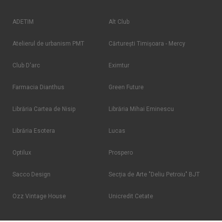
ADETIM
Alt Club
Atelierul de urbanism PMT
Cărtureşti Timişoara - Mercy
Club D'arc
Eximtur
Farmacia Dianthus
Green Future
Librăria Cartea de Nisip
Librăria Mihai Eminescu
Librăria Esotera
Lucas
Optilux
Prospero
Sacco Design
Secția de Arte "Deliu Petroiu" BJT
Ozz Vintage House
Unicredit Cetate