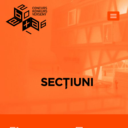
Toggle
navigat
SECȚIUNI