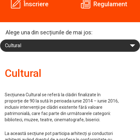
Înscriere
Regulament
Alege una din secțiunile de mai jos:
Cultural
Secțiunea Cultural se referă la clădiri finalizate în
proporție de 90 la sută în perioada iunie 2014 – iunie 2016,
inclusiv intervenții pe clădiri existente fără valoare
patrimonială, care fac parte din următoarele categorii:
biblioteci, muzee, teatre, cinematografe, biserici.
La această secțiune pot participa arhitecți și conductori
arhitecți având dreptul de a profesa în conformitate cu