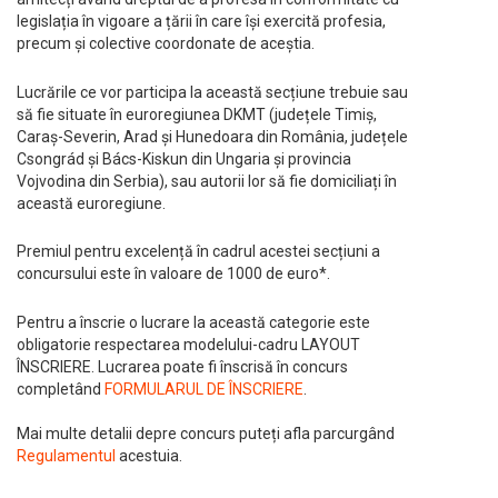
legislația în vigoare a țării în care își exercită profesia,
precum și colective coordonate de aceștia.
Lucrările ce vor participa la această secțiune trebuie sau
să fie situate în euroregiunea DKMT (județele Timiș,
Caraș-Severin, Arad și Hunedoara din România, județele
Csongrád și Bács-Kiskun din Ungaria și provincia
Vojvodina din Serbia), sau autorii lor să fie domiciliați în
această euroregiune.
Premiul pentru excelență în cadrul acestei secțiuni a
concursului este în valoare de 1000 de euro*.
Pentru a înscrie o lucrare la această categorie este
obligatorie respectarea modelului-cadru LAYOUT
ÎNSCRIERE. Lucrarea poate fi înscrisă în concurs
completând
FORMULARUL DE ÎNSCRIERE
.
Mai multe detalii depre concurs puteți afla parcurgând
Regulamentul
acestuia.