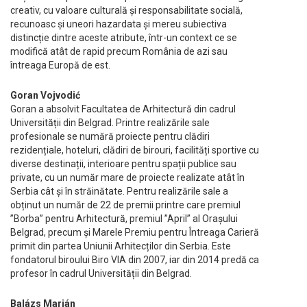
creativ, cu valoare culturală și responsabilitate socială,
recunoasc și uneori hazardata și mereu subiectiva
distincție dintre aceste atribute, într-un context ce se
modifică atât de rapid precum România de azi sau
întreaga Europă de est.
Goran Vojvodić
Goran a absolvit Facultatea de Arhitectură din cadrul
Universității din Belgrad. Printre realizările sale
profesionale se numără proiecte pentru clădiri
rezidențiale, hoteluri, clădiri de birouri, facilități sportive cu
diverse destinații, interioare pentru spații publice sau
private, cu un număr mare de proiecte realizate atât în
Serbia cât și în străinătate. Pentru realizările sale a
obținut un număr de 22 de premii printre care premiul
”Borba” pentru Arhitectură, premiul ”April” al Orașului
Belgrad, precum și Marele Premiu pentru Întreaga Carieră
primit din partea Uniunii Arhitecților din Serbia. Este
fondatorul biroului Biro VIA din 2007, iar din 2014 predă ca
profesor în cadrul Universității din Belgrad.
Balázs Marián