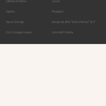
Librăria Esotera
Lucas
Optilux
Prospero
Sacco Design
Secția de Arte "Deliu Petroiu" BJT
Ozz Vintage House
Unicredit Cetate