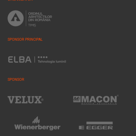
SPONSOR PRINCIPAL
SPONSOR