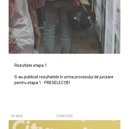
Rezultate etapa 1
S-au publicat rezultatele în urma procesului de jurizare
pentru etapa 1 - PRESELECȚIE!
05 AUG
CONCURS