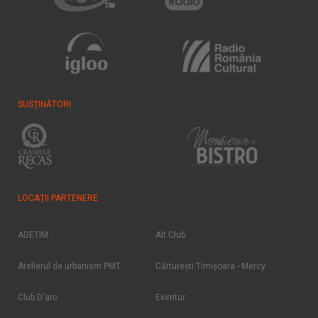
SUSȚINĂTORI
LOCAȚII PARTENERE
ADETIM
Alt Club
Atelierul de urbanism PMT
Cărtureşti Timişoara - Mercy
Club D'arc
Eximtur