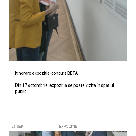
Itinerare expoziție-concurs BETA
Din 17 octombrie, expoziția se poate vizita în spațiul
public
26 SEP
EXPOZIȚIE