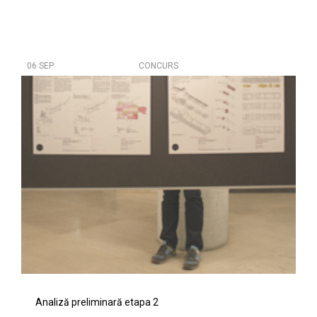
06 SEP
CONCURS
Analiză preliminară etapa 2