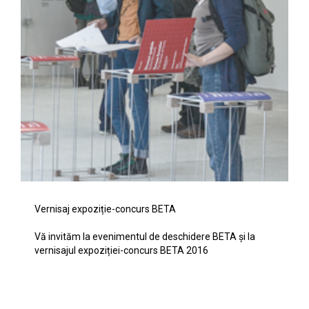
Vernisaj expoziție-concurs BETA
Vă invităm la evenimentul de deschidere BETA și la
vernisajul expoziției-concurs BETA 2016