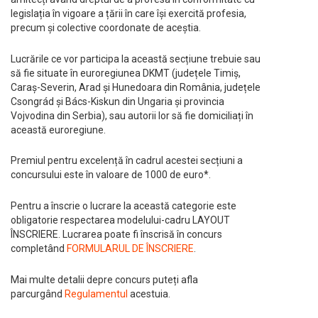
legislația în vigoare a țării în care își exercită profesia,
precum și colective coordonate de aceștia.
Lucrările ce vor participa la această secțiune trebuie sau
să fie situate în euroregiunea DKMT (județele Timiș,
Caraș-Severin, Arad și Hunedoara din România, județele
Csongrád și Bács-Kiskun din Ungaria și provincia
Vojvodina din Serbia), sau autorii lor să fie domiciliați în
această euroregiune.
Premiul pentru excelență în cadrul acestei secțiuni a
concursului este în valoare de 1000 de euro*.
Pentru a înscrie o lucrare la această categorie este
obligatorie respectarea modelului-cadru LAYOUT
ÎNSCRIERE. Lucrarea poate fi înscrisă în concurs
completând
FORMULARUL DE ÎNSCRIERE
.
Mai multe detalii depre concurs puteți afla
parcurgând
Regulamentul
acestuia.