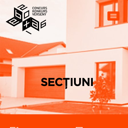
Toggle
navigat
SECȚIUNI