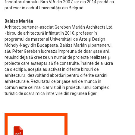
fondatorul biroului Biro VIA din 2007, iar din 2014 predă ca
profesor în cadrul Universității din Belgrad.
Balázs Marián
Arhitect, partener-asociat Gereben Marián Architects Ltd.
- birou de arhitectură înființat în 2010, profesor în
programul de master al Universității de Arte și Design
Moholy-Nagy din Budapesta. Balázs Marián și partenerul
său Péter Gereben lucrează împreună de doar șase ani,
reușind deja să creeze un număr de proiecte realizate și
proiecte care așteaptă să fie construite. Înainte de a lucra
ca o echipă, aceștia au activat în diferite birouri de
arhitectură, dezvoltând abordări pentru diferite sarcini
arhitecturale. Rezultatul celor șase ani de muncă în
comun este cel mai clar vizibil în proiectul unui complex
turistic de scară mică între viile din regiunea Eger.