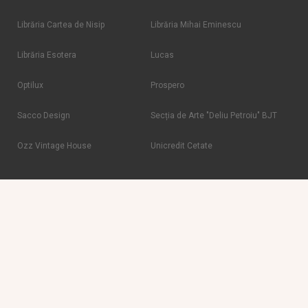
Librăria Cartea de Nisip
Librăria Mihai Eminescu
Librăria Esotera
Lucas
Optilux
Prospero
Sacco Design
Secția de Arte "Deliu Petroiu" BJT
Ozz Vintage House
Unicredit Cetate