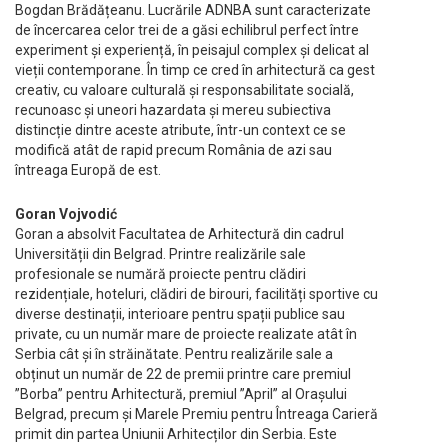
Bogdan Brădățeanu. Lucrările ADNBA sunt caracterizate
de încercarea celor trei de a găsi echilibrul perfect între
experiment și experiență, în peisajul complex și delicat al
vieții contemporane. În timp ce cred în arhitectură ca gest
creativ, cu valoare culturală și responsabilitate socială,
recunoasc și uneori hazardata și mereu subiectiva
distincție dintre aceste atribute, într-un context ce se
modifică atât de rapid precum România de azi sau
întreaga Europă de est.
Goran Vojvodić
Goran a absolvit Facultatea de Arhitectură din cadrul
Universității din Belgrad. Printre realizările sale
profesionale se numără proiecte pentru clădiri
rezidențiale, hoteluri, clădiri de birouri, facilități sportive cu
diverse destinații, interioare pentru spații publice sau
private, cu un număr mare de proiecte realizate atât în
Serbia cât și în străinătate. Pentru realizările sale a
obținut un număr de 22 de premii printre care premiul
”Borba” pentru Arhitectură, premiul ”April” al Orașului
Belgrad, precum și Marele Premiu pentru Întreaga Carieră
primit din partea Uniunii Arhitecților din Serbia. Este