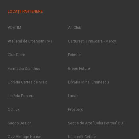
LOCAȚII PARTENERE
ADETIM
Alt Club
Atelierul de urbanism PMT
Cărtureşti Timişoara - Mercy
Club D'arc
Eximtur
Farmacia Dianthus
Green Future
Librăria Cartea de Nisip
Librăria Mihai Eminescu
Librăria Esotera
Lucas
Optilux
Prospero
Sacco Design
Secția de Arte "Deliu Petroiu" BJT
Ozz Vintage House
Unicredit Cetate