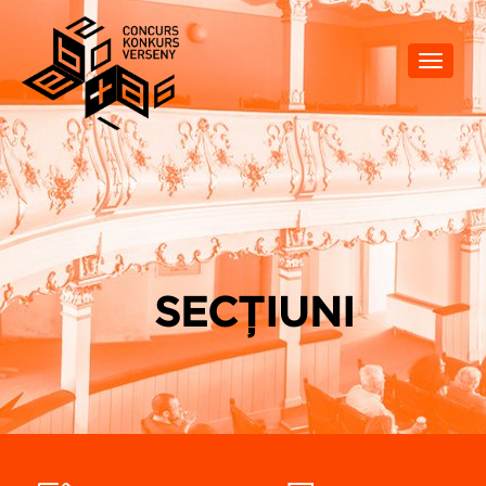
Toggle
navigat
SECȚIUNI