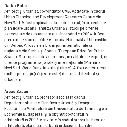
Darko Polic
Arhitect și urbanist, co-fondator CAB. Activitate în cadrul
Urban Planning and Development Research Centre din
Novi Sad. A fost implicat, ca lider de echipă, în proiecte de
planificare urbană, analiză urbană și studii pe diferite
aspecte ale dezvoltării orașului începând cu 2004. A fost
premiat de 4 ori de către Asociația Națională a Urbaniștilor
din Serbia. A fost membru în jurii internaționale și
naționale din Serbia și Spania (European Prize for Public
Space). S-a implicat de asemenea, în calitate de expert, în
diferite programe naționale și internaționale (Primăria
Novi Sad, World Bank Austria și altele). A fost editorul mai
multor publicații (cărți și reviste) despre arhitectură și
urbanism.
Árpád Szabó
Arhitect și urbanist, profesor asociat în cadrul
Departamentului de Planificare Urbană și Design al
Facultății de Arhitectură din Universitatea de Tehnologie și
Economie Budapesta. Și-a obținut doctoratul în
arhitectură în 2007. Activitate în cadrul propriului birou de
arhitectură, planificare urbană și design urban din