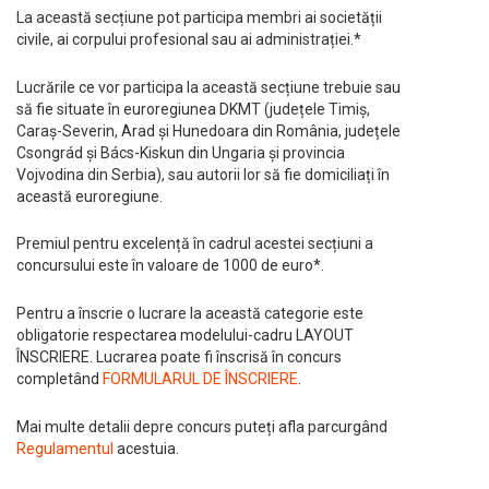
La această secțiune pot participa membri ai societății
civile, ai corpului profesional sau ai administrației.*
Lucrările ce vor participa la această secțiune trebuie sau
să fie situate în euroregiunea DKMT (județele Timiș,
Caraș-Severin, Arad și Hunedoara din România, județele
Csongrád și Bács-Kiskun din Ungaria și provincia
Vojvodina din Serbia), sau autorii lor să fie domiciliați în
această euroregiune.
Premiul pentru excelență în cadrul acestei secțiuni a
concursului este în valoare de 1000 de euro*.
Pentru a înscrie o lucrare la această categorie este
obligatorie respectarea modelului-cadru LAYOUT
ÎNSCRIERE. Lucrarea poate fi înscrisă în concurs
completând
FORMULARUL DE ÎNSCRIERE
.
Mai multe detalii depre concurs puteți afla parcurgând
Regulamentul
acestuia.