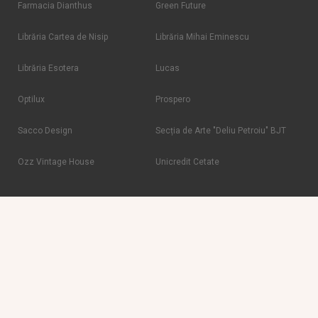
Farmacia Dianthus
Green Future
Librăria Cartea de Nisip
Librăria Mihai Eminescu
Librăria Esotera
Lucas
Optilux
Prospero
Sacco Design
Secția de Arte "Deliu Petroiu" BJT
Ozz Vintage House
Unicredit Cetate