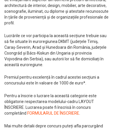
architectură de interior, design, mobilier, arte decorative,
scenografie, iluminat, cu diplome și atestate recunoscute
în țările de proveniență și de organizațiile profesionale de
profil.
Lucrările ce vor participa la această secțiune trebuie sau
să fie situate în euroregiunea DKMT (județele Timiș,
Caraș-Severin, Arad și Hunedoara din România, județele
Csongrád și Bács-Kiskun din Ungaria și provincia
Vojvodina din Serbia), sau autorii lor să fie domiciliați în
această euroregiune.
Premiul pentru excelență în cadrul acestei secțiuni a
concursului este în valoare de 1000 de euro*.
Pentru a înscrie o lucrare la această categorie este
obligatorie respectarea modelului-cadru LAYOUT
ÎNSCRIERE. Lucrarea poate fi înscrisă în concurs
completând
FORMULARUL DE ÎNSCRIERE
.
Mai multe detalii depre concurs puteți afla parcurgând