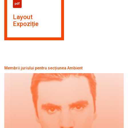
Layout
Expoziție
Membrii juriului pentru secțiunea Ambient