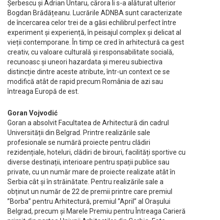
Șerbescu și Adrian Untaru, cărora li s-a alăturat ulterior
Bogdan Brădățeanu. Lucrările ADNBA sunt caracterizate
de încercarea celor trei de a găsi echilibrul perfect între
experiment și experiență, în peisajul complex și delicat al
vieții contemporane. În timp ce cred în arhitectură ca gest
creativ, cu valoare culturală și responsabilitate socială,
recunoasc și uneori hazardata și mereu subiectiva
distincție dintre aceste atribute, într-un context ce se
modifică atât de rapid precum România de azi sau
întreaga Europă de est.
Goran Vojvodić
Goran a absolvit Facultatea de Arhitectură din cadrul
Universității din Belgrad. Printre realizările sale
profesionale se numără proiecte pentru clădiri
rezidențiale, hoteluri, clădiri de birouri, facilități sportive cu
diverse destinații, interioare pentru spații publice sau
private, cu un număr mare de proiecte realizate atât în
Serbia cât și în străinătate. Pentru realizările sale a
obținut un număr de 22 de premii printre care premiul
”Borba” pentru Arhitectură, premiul ”April” al Orașului
Belgrad, precum și Marele Premiu pentru Întreaga Carieră