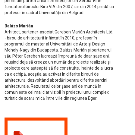
primit din partea Uniunii Arhitecților din Serbia. Este
fondatorul biroului Biro VIA din 2007, iar din 2014 predă ca
profesor în cadrul Universității din Belgrad.
Balázs Marián
Arhitect, partener-asociat Gereben Marián Architects Ltd.
- birou de arhitectură înființat în 2010, profesor în
programul de master al Universității de Arte și Design
Moholy-Nagy din Budapesta. Balázs Marián și partenerul
său Péter Gereben lucrează împreună de doar șase ani,
reușind deja să creeze un număr de proiecte realizate și
proiecte care așteaptă să fie construite. Înainte de a lucra
ca o echipă, aceștia au activat în diferite birouri de
arhitectură, dezvoltând abordări pentru diferite sarcini
arhitecturale. Rezultatul celor șase ani de muncă în
comun este cel mai clar vizibil în proiectul unui complex
turistic de scară mică între viile din regiunea Eger.