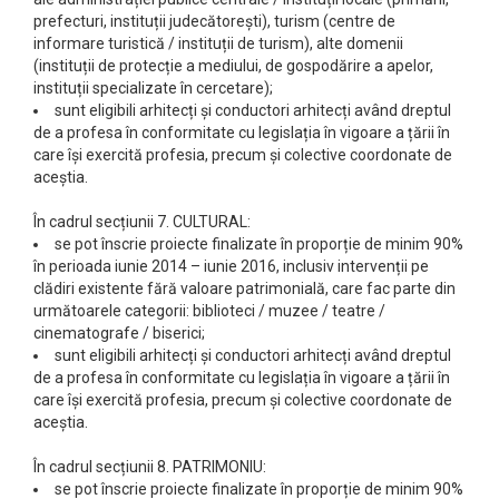
prefecturi, instituții judecătorești), turism (centre de
informare turistică / instituții de turism), alte domenii
(instituții de protecție a mediului, de gospodărire a apelor,
instituții specializate în cercetare);
sunt eligibili arhitecți și conductori arhitecți având dreptul
de a profesa în conformitate cu legislația în vigoare a țării în
care își exercită profesia, precum și colective coordonate de
aceștia.
În cadrul secțiunii 7. CULTURAL:
se pot înscrie proiecte finalizate în proporție de minim 90%
în perioada iunie 2014 – iunie 2016, inclusiv intervenții pe
clădiri existente fără valoare patrimonială, care fac parte din
următoarele categorii: biblioteci / muzee / teatre /
cinematografe / biserici;
sunt eligibili arhitecți și conductori arhitecți având dreptul
de a profesa în conformitate cu legislația în vigoare a țării în
care își exercită profesia, precum și colective coordonate de
aceștia.
În cadrul secțiunii 8. PATRIMONIU:
se pot înscrie proiecte finalizate în proporție de minim 90%