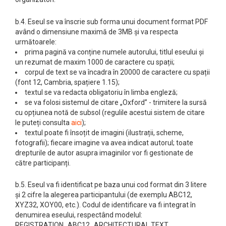
b.4. Eseul se va înscrie sub forma unui document format PDF
având o dimensiune maximă de 3MB și va respecta
următoarele:
prima pagină va conține numele autorului, titlul eseului și
un rezumat de maxim 1000 de caractere cu spații;
corpul de text se va încadra în 20000 de caractere cu spații
(font 12, Cambria, spațiere 1.15);
textul se va redacta obligatoriu în limba engleză;
se va folosi sistemul de citare „Oxford” - trimitere la sursă
cu opțiunea notă de subsol (regulile acestui sistem de citare
le puteți consulta
aici
);
textul poate fi însoțit de imagini (ilustrații, scheme,
fotografii); fiecare imagine va avea indicat autorul; toate
drepturile de autor asupra imaginilor vor fi gestionate de
către participanți.
b.5. Eseul va fi identificat pe baza unui cod format din 3 litere
și 2 cifre la alegerea participantului (de exemplu ABC12,
XYZ32, XOY00, etc.). Codul de identificare va fi integrat în
denumirea eseului, respectând modelul:
REGISTRATION_ABC12_ARCHITECTURAL TEXT.