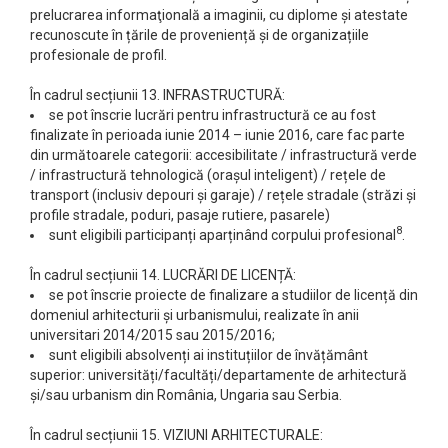
prelucrarea informaţională a imaginii, cu diplome și atestate
recunoscute în țările de proveniență și de organizațiile
profesionale de profil.
În cadrul secțiunii 13. INFRASTRUCTURĂ:
se pot înscrie lucrări pentru infrastructură ce au fost
finalizate în perioada iunie 2014 – iunie 2016, care fac parte
din următoarele categorii: accesibilitate / infrastructură verde
/ infrastructură tehnologică (orașul inteligent) / rețele de
transport (inclusiv depouri și garaje) / rețele stradale (străzi și
profile stradale, poduri, pasaje rutiere, pasarele)
8
sunt eligibili participanți aparținând corpului profesional
.
În cadrul secțiunii 14. LUCRĂRI DE LICENȚĂ:
se pot înscrie proiecte de finalizare a studiilor de licență din
domeniul arhitecturii și urbanismului, realizate în anii
universitari 2014/2015 sau 2015/2016;
sunt eligibili absolvenți ai instituțiilor de învățământ
superior: universități/facultăți/departamente de arhitectură
și/sau urbanism din România, Ungaria sau Serbia.
În cadrul secțiunii 15. VIZIUNI ARHITECTURALE: