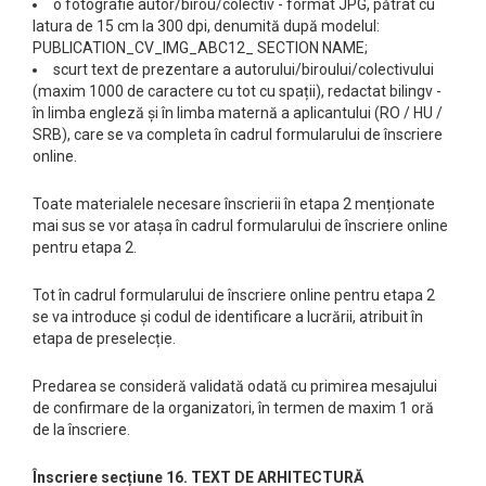
o fotografie autor/birou/colectiv - format JPG, pătrat cu
latura de 15 cm la 300 dpi, denumită după modelul:
PUBLICATION_CV_IMG_ABC12_ SECTION NAME;
scurt text de prezentare a autorului/biroului/colectivului
(maxim 1000 de caractere cu tot cu spații), redactat bilingv -
în limba engleză și în limba maternă a aplicantului (RO / HU /
SRB), care se va completa în cadrul formularului de înscriere
online.
Toate materialele necesare înscrierii în etapa 2 menționate
mai sus se vor atașa în cadrul formularului de înscriere online
pentru etapa 2.
Tot în cadrul formularului de înscriere online pentru etapa 2
se va introduce și codul de identificare a lucrării, atribuit în
etapa de preselecție.
Predarea se consideră validată odată cu primirea mesajului
de confirmare de la organizatori, în termen de maxim 1 oră
de la înscriere.
Înscriere secțiune 16. TEXT DE ARHITECTURĂ