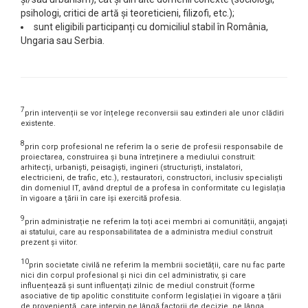
psihologi, critici de artă și teoreticieni, filizofi, etc.);
sunt eligibili participanți cu domiciliul stabil în România,
Ungaria sau Serbia.
7
prin intervenții se vor înțelege reconversii sau extinderi ale unor clădiri
existente.
8
prin corp profesional ne referim la o serie de profesii responsabile de
proiectarea, construirea și buna întreținere a mediului construit:
arhitecți, urbaniști, peisagiști, ingineri (structuriști, instalatori,
electricieni, de trafic, etc.), restauratori, constructori, inclusiv specialiști
din domeniul IT, având dreptul de a profesa în conformitate cu legislația
în vigoare a țării în care își exercită profesia.
9
prin administrație ne referim la toți acei membri ai comunității, angajați
ai statului, care au responsabilitatea de a administra mediul construit
prezent și viitor.
10
prin societate civilă ne referim la membrii societății, care nu fac parte
nici din corpul profesional și nici din cel administrativ, și care
influențează și sunt influențați zilnic de mediul construit (forme
asociative de tip apolitic constituite conform legislației în vigoare a țării
de proveniență, care intervin pe lângă factorii de decizie, pe lânga