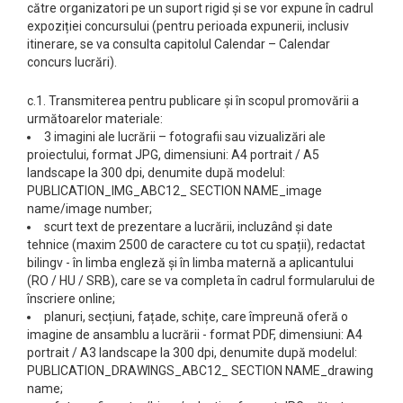
către organizatori pe un suport rigid și se vor expune în cadrul
expoziției concursului (pentru perioada expunerii, inclusiv
itinerare, se va consulta capitolul Calendar – Calendar
concurs lucrări).
c.1. Transmiterea pentru publicare și în scopul promovării a
următoarelor materiale:
3 imagini ale lucrării – fotografii sau vizualizări ale
proiectului, format JPG, dimensiuni: A4 portrait / A5
landscape la 300 dpi, denumite după modelul:
PUBLICATION_IMG_ABC12_ SECTION NAME_image
name/image number;
scurt text de prezentare a lucrării, incluzând și date
tehnice (maxim 2500 de caractere cu tot cu spații), redactat
bilingv - în limba engleză și în limba maternă a aplicantului
(RO / HU / SRB), care se va completa în cadrul formularului de
înscriere online;
planuri, secțiuni, fațade, schițe, care împreună oferă o
imagine de ansamblu a lucrării - format PDF, dimensiuni: A4
portrait / A3 landscape la 300 dpi, denumite după modelul:
PUBLICATION_DRAWINGS_ABC12_ SECTION NAME_drawing
name;