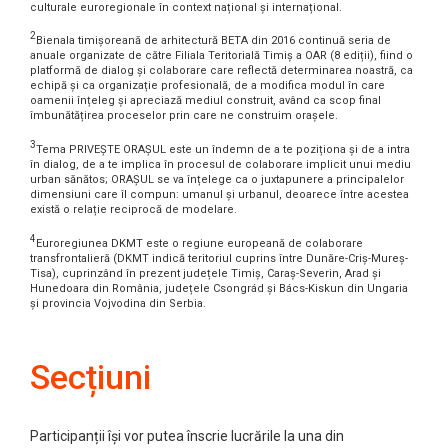
culturale euroregionale în context național și internațional.
2
Bienala timișoreană de arhitectură BETA din 2016 continuă seria de
anuale organizate de către Filiala Teritorială Timiș a OAR (8 ediții), fiind o
platformă de dialog și colaborare care reflectă determinarea noastră, ca
echipă și ca organizație profesională, de a modifica modul în care
oamenii înțeleg și apreciază mediul construit, având ca scop final
îmbunătățirea proceselor prin care ne construim orașele.
3
Tema PRIVEȘTE ORAȘUL este un îndemn de a te poziționa și de a intra
în dialog, de a te implica în procesul de colaborare implicit unui mediu
urban sănătos; ORAȘUL se va înțelege ca o juxtapunere a principalelor
dimensiuni care îl compun: umanul și urbanul, deoarece între acestea
există o relație reciprocă de modelare.
4
Euroregiunea DKMT este o regiune europeană de colaborare
transfrontalieră (DKMT indică teritoriul cuprins între Dunăre-Criș-Mureș-
Tisa), cuprinzând în prezent județele Timiș, Caraș-Severin, Arad și
Hunedoara din România, județele Csongrád și Bács-Kiskun din Ungaria
și provincia Vojvodina din Serbia.
Secțiuni
Participanții își vor putea înscrie lucrările la una din