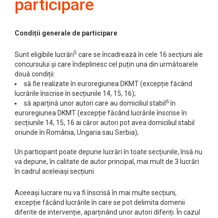
participare
Condiții generale de participare
5
Sunt eligibile lucrări
care se încadrează în cele 16 secțiuni ale
concursului și care îndeplinesc cel puțin una din următoarele
două condiții:
să fie realizate în euroregiunea DKMT (excepție făcând
lucrările înscrise în secțiunile 14, 15, 16);
6
să aparțină unor autori care au domiciliul stabil
în
euroregiunea DKMT (excepție făcând lucrările înscrise în
secțiunile 14, 15, 16 ai căror autori pot avea domiciliul stabil
oriunde în România, Ungaria sau Serbia);
Un participant poate depune lucrări în toate secțiunile, însă nu
va depune, în calitate de autor principal, mai mult de 3 lucrări
în cadrul aceleiași secțiuni.
Aceeași lucrare nu va fi înscrisă în mai multe secțiuni,
excepție făcând lucrările în care se pot delimita domenii
diferite de intervenție, aparținând unor autori diferiți. În cazul