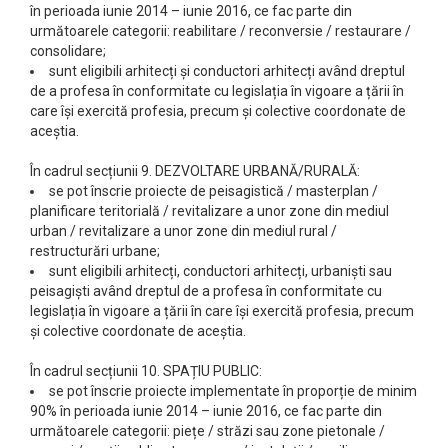
în perioada iunie 2014 – iunie 2016, ce fac parte din
următoarele categorii: reabilitare / reconversie / restaurare /
consolidare;
sunt eligibili arhitecți și conductori arhitecți având dreptul
de a profesa în conformitate cu legislația în vigoare a țării în
care își exercită profesia, precum și colective coordonate de
aceștia.
În cadrul secțiunii 9. DEZVOLTARE URBANĂ/RURALĂ:
se pot înscrie proiecte de peisagistică / masterplan /
planificare teritorială / revitalizare a unor zone din mediul
urban / revitalizare a unor zone din mediul rural /
restructurări urbane;
sunt eligibili arhitecți, conductori arhitecți, urbaniști sau
peisagiști având dreptul de a profesa în conformitate cu
legislația în vigoare a țării în care își exercită profesia, precum
și colective coordonate de aceștia.
În cadrul secțiunii 10. SPAȚIU PUBLIC:
se pot înscrie proiecte implementate în proporție de minim
90% în perioada iunie 2014 – iunie 2016, ce fac parte din
următoarele categorii: piețe / străzi sau zone pietonale /