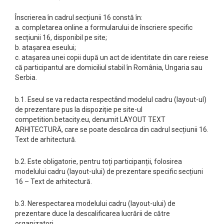
Înscrierea în cadrul secțiunii 16 constă în:
a. completarea online a formularului de înscriere specific
secțiunii 16, disponibil pe site;
b. atașarea eseului;
c. atașarea unei copii după un act de identitate din care reiese
că participantul are domiciliul stabil în România, Ungaria sau
Serbia.
b.1. Eseul se va redacta respectând modelul cadru (layout-ul)
de prezentare pus la dispoziție pe site-ul
competition.betacity.eu, denumit LAYOUT TEXT
ARHITECTURĂ, care se poate descărca din cadrul secțiunii 16.
Text de arhitectură.
b.2. Este obligatorie, pentru toți participanții, folosirea
modelului cadru (layout-ului) de prezentare specific secțiuni
16 – Text de arhitectură.
b.3. Nerespectarea modelului cadru (layout-ului) de
prezentare duce la descalificarea lucrării de către
organizatori.