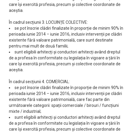
care își exercită profesia, precum și colective coordonate de
aceștia.
În cadrul secțiunii 3. LOCUINȚE COLECTIVE:
se pot înscrie clădiri finalizate în proporție de minim 90% în
perioada iunie 2014 – iunie 2016, inclusiv intervenții pe clădiri
existente fără valoare patrimonială, care sunt destinate
pentru mai mult de două familii;
sunt eligibili arhitecți și conductori arhitecți având dreptul
de a profesa în conformitate cu legislația în vigoare a țării în
care își exercită profesia, precum și colective coordonate de
aceștia.
În cadrul secțiunii 4. COMERCIAL:
se pot înscrie clădiri finalizate în proporție de minim 90% în
perioada iunie 2014 – iunie 2016, inclusiv intervenții pe clădiri
existente fără valoare patrimonială, care fac parte din
următoarele categorii: spații comerciale / birouri / funcțiuni
mixte / industrial;
sunt eligibili arhitecți și conductori arhitecți având dreptul
de a profesa în conformitate cu legislația în vigoare a țării în
care își exercită profesia, precum și colective coordonate de