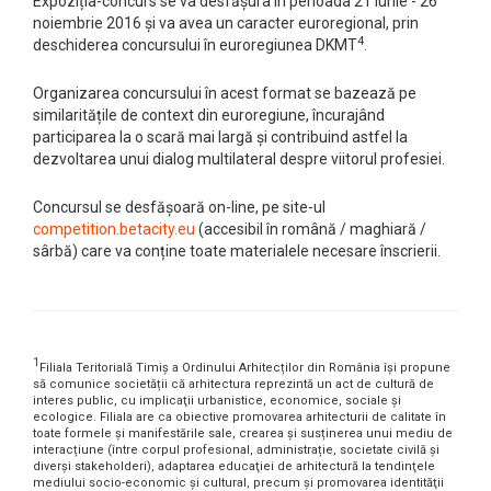
Expoziția-concurs se va desfășura în perioada 21 iunie - 26
noiembrie 2016 și va avea un caracter euroregional, prin
4
deschiderea concursului în euroregiunea DKMT
.
Organizarea concursului în acest format se bazează pe
similaritățile de context din euroregiune, încurajând
participarea la o scară mai largă și contribuind astfel la
dezvoltarea unui dialog multilateral despre viitorul profesiei.
Concursul se desfășoară on-line, pe site-ul
competition.betacity.eu
(accesibil în română / maghiară /
sârbă) care va conține toate materialele necesare înscrierii.
1
Filiala Teritorială Timiș a Ordinului Arhitecților din România își propune
să comunice societății că arhitectura reprezintă un act de cultură de
interes public, cu implicaţii urbanistice, economice, sociale şi
ecologice. Filiala are ca obiective promovarea arhitecturii de calitate în
toate formele și manifestările sale, crearea și susținerea unui mediu de
interacțiune (între corpul profesional, administrație, societate civilă și
diverși stakeholderi), adaptarea educaţiei de arhitectură la tendinţele
mediului socio-economic şi cultural, precum și promovarea identităţii