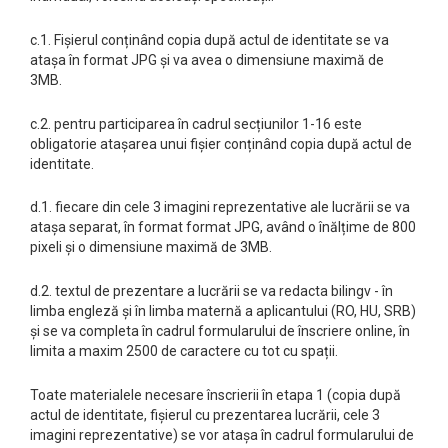
c.1. Fișierul conținând copia după actul de identitate se va
atașa în format JPG și va avea o dimensiune maximă de
3MB.
c.2. pentru participarea în cadrul secțiunilor 1-16 este
obligatorie atașarea unui fișier conținând copia după actul de
identitate.
d.1. fiecare din cele 3 imagini reprezentative ale lucrării se va
atașa separat, în format format JPG, având o înălțime de 800
pixeli și o dimensiune maximă de 3MB.
d.2. textul de prezentare a lucrării se va redacta bilingv - în
limba engleză și în limba maternă a aplicantului (RO, HU, SRB)
și se va completa în cadrul formularului de înscriere online, în
limita a maxim 2500 de caractere cu tot cu spații.
Toate materialele necesare înscrierii în etapa 1 (copia după
actul de identitate, fișierul cu prezentarea lucrării, cele 3
imagini reprezentative) se vor atașa în cadrul formularului de