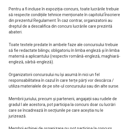
Pentru a fi incluse în expoziția-concurs, toate lucrările trebuie
să respecte condițiile tehnice menționate în capitolul Înscriere
din prezentul Regulament. În caz contrar, organizatorii au
dreptul de a descalifica din concurs lucrările care prezintă
abateri.
Toate textele predate în ambele faze ale concursului trebuie
să fie redactate bilingv, obligatoriu în limba engleză și în limba
maternă a aplicantului (respectiv română-engleză, maghiară-
engleză, sârbă-engleză).
Organizatorii concursului nu își asumă în nici un fel
responsabilitatea în cazul în care terțe părți vor descărca /
utiliza materialele de pe site-ul concursului sau din alte surse.
Membrii juriului, precum și partenerii, angajații sau rudele de
gradul I ale acestora, pot participa la concurs doar cu lucrări
care se încadrează în secțiunile pe care aceștia nu le
jurizează.
Membrii echipei de organizare nu pot participa la concurs.