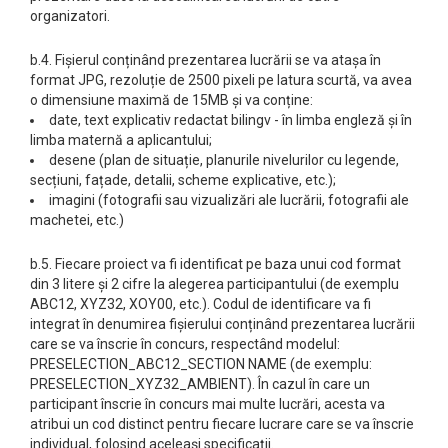
organizatori.
b.4. Fișierul conținând prezentarea lucrării se va atașa în
format JPG, rezoluție de 2500 pixeli pe latura scurtă, va avea
o dimensiune maximă de 15MB și va conține:
date, text explicativ redactat bilingv - în limba engleză și în
limba maternă a aplicantului;
desene (plan de situație, planurile nivelurilor cu legende,
secțiuni, fațade, detalii, scheme explicative, etc.);
imagini (fotografii sau vizualizări ale lucrării, fotografii ale
machetei, etc.)
b.5. Fiecare proiect va fi identificat pe baza unui cod format
din 3 litere și 2 cifre la alegerea participantului (de exemplu
ABC12, XYZ32, XOY00, etc.). Codul de identificare va fi
integrat în denumirea fișierului conținând prezentarea lucrării
care se va înscrie în concurs, respectând modelul:
PRESELECTION_ABC12_SECTION NAME (de exemplu:
PRESELECTION_XYZ32_AMBIENT). În cazul în care un
participant înscrie în concurs mai multe lucrări, acesta va
atribui un cod distinct pentru fiecare lucrare care se va înscrie
individual, folosind aceleași specificații.