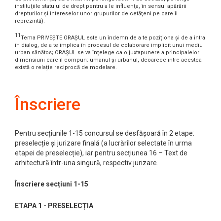
instituţiile statului de drept pentru a le influenţa, în sensul apărării
drepturilor şi intereselor unor grupurilor de cetăţeni pe care îi
reprezintă).
11
Tema PRIVEȘTE ORAȘUL este un îndemn de a te poziționa și de a intra
în dialog, de a te implica în procesul de colaborare implicit unui mediu
urban sănătos; ORAȘUL se va înțelege ca o juxtapunere a principalelor
dimensiuni care îl compun: umanul și urbanul, deoarece între acestea
există o relație reciprocă de modelare.
Înscriere
Pentru secțiunile 1-15 concursul se desfășoară în 2 etape:
preselecție și jurizare finală (a lucrărilor selectate în urma
etapei de preselecție), iar pentru secțiunea 16 – Text de
arhitectură într-una singură, respectiv jurizare.
Înscriere secțiuni 1-15
ETAPA 1 - PRESELECȚIA