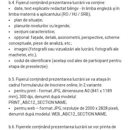
b.4. Fișierul conținând prezentarea lucrării va conține:
date, text explicativ redactat bilingv - în limba engleză și în
limba maternă a aplicantului (RO / HU / SRB);
plan de situație;
planurile nivelurilor cu legende;
secțiuni caracteristice;
opțional: fațade, detalii, axonometrii, perspective, scheme
conceptuale, piese de analiză, etc.;
imagini (fotografii sau vizualizări ale lucrării, fotografii ale
machetei, etc.);
codul de identificare (același cod ales de participant pentru
etapa de preselecție).
b.5. Fișierul conținând prezentarea lucrării se va atașa în
cadrul formularului de înscriere online, în 2 variante:
pentru print - format JPG, dimensiune A0 (841 x 1189
mm), 300 dpi, denumit după modelul:
PRINT_ABC12_SECTION NAME;
pentru web – format JPG, rezoluție de 2000 x 2828 pixeli,
denumit după modelul: WEB_ABC12_SECTION NAME;
b.6. Fișierele conținând prezentarea lucrării se vor printa de