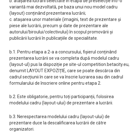
b. atașarea lucrării selectate în etapa de preselecție într-o
variantă mai dezvoltată, pe baza unui nou model cadru
(layout) conținând prezentarea lucrării;
c. atașarea unor materiale (imagini, text de prezentare și
piese ale lucrării, precum și date de prezentare ale
autorului/biroului/colectivului) în scopul promovării și
publicării lucrării în publicațiile de specialitate.
b.1. Pentru etapa a 2-a a concursului, fișierul conținând
prezentarea lucrării se va completa după modelul cadru
(layout-ul) pus la dispoziție pe site-ul competition.betacity.eu,
denumit LAYOUT EXPOZIȚIE, care se poate descărca din
cadrul secțiunii în care se va înscrie lucrarea sau din cadrul
formularului de înscriere online pentru etapa 2.
b.2. Este obligatorie, pentru toți participanții, folosirea
modelului cadru (layout-ului) de prezentare a lucrării.
b.3. Nerespectarea modelului cadru (layout-ului) de
prezentare duce la descalificarea lucrării de către
organizatori.