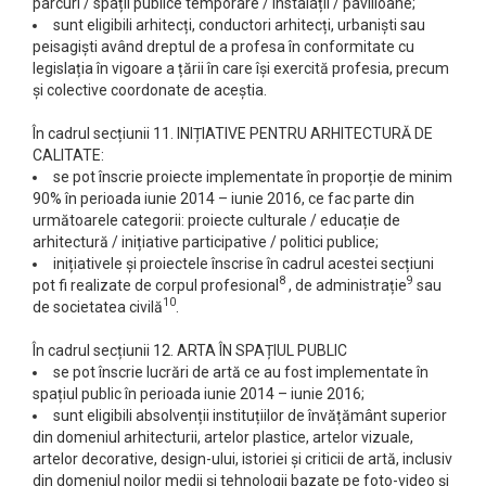
parcuri / spații publice temporare / instalații / pavilioane;
sunt eligibili arhitecți, conductori arhitecți, urbaniști sau
peisagiști având dreptul de a profesa în conformitate cu
legislația în vigoare a țării în care își exercită profesia, precum
și colective coordonate de aceștia.
În cadrul secțiunii 11. INIȚIATIVE PENTRU ARHITECTURĂ DE
CALITATE:
se pot înscrie proiecte implementate în proporție de minim
90% în perioada iunie 2014 – iunie 2016, ce fac parte din
următoarele categorii: proiecte culturale / educație de
arhitectură / inițiative participative / politici publice;
inițiativele și proiectele înscrise în cadrul acestei secțiuni
8
9
pot fi realizate de corpul profesional
, de administrație
sau
10
de societatea civilă
.
În cadrul secțiunii 12. ARTA ÎN SPAȚIUL PUBLIC
se pot înscrie lucrări de artă ce au fost implementate în
spațiul public în perioada iunie 2014 – iunie 2016;
sunt eligibili absolvenții instituțiilor de învățământ superior
din domeniul arhitecturii, artelor plastice, artelor vizuale,
artelor decorative, design-ului, istoriei și criticii de artă, inclusiv
din domeniul noilor medii şi tehnologii bazate pe foto-video şi