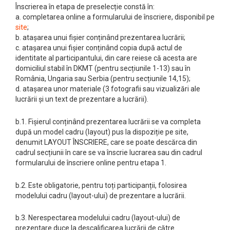
Înscrierea în etapa de preselecție constă în:
a. completarea online a formularului de înscriere, disponibil pe
site
;
b. atașarea unui fișier conținând prezentarea lucrării;
c. atașarea unui fișier conținând copia după actul de
identitate al participantului, din care reiese că acesta are
domiciliul stabil în DKMT (pentru secțiunile 1-13) sau în
România, Ungaria sau Serbia (pentru secțiunile 14,15);
d. atașarea unor materiale (3 fotografii sau vizualizări ale
lucrării și un text de prezentare a lucrării).
b.1. Fișierul conținând prezentarea lucrării se va completa
după un model cadru (layout) pus la dispoziție pe site,
denumit LAYOUT ÎNSCRIERE, care se poate descărca din
cadrul secțiunii în care se va înscrie lucrarea sau din cadrul
formularului de înscriere online pentru etapa 1.
b.2. Este obligatorie, pentru toți participanții, folosirea
modelului cadru (layout-ului) de prezentare a lucrării.
b.3. Nerespectarea modelului cadru (layout-ului) de
prezentare duce la descalificarea lucrării de către