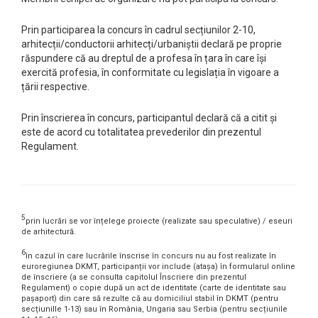
Prin participarea la concurs în cadrul secțiunilor 2-10,
arhitecții/conductorii arhitecți/urbaniștii declară pe proprie
răspundere că au dreptul de a profesa în țara în care își
exercită profesia, în conformitate cu legislația în vigoare a
țării respective.
Prin înscrierea în concurs, participantul declară că a citit și
este de acord cu totalitatea prevederilor din prezentul
Regulament.
5
prin lucrări se vor înțelege proiecte (realizate sau speculative) / eseuri
de arhitectură.
6
în cazul în care lucrările înscrise în concurs nu au fost realizate în
euroregiunea DKMT, participanții vor include (atașa) în formularul online
de înscriere (a se consulta capitolul Înscriere din prezentul
Regulament) o copie după un act de identitate (carte de identitate sau
pașaport) din care să rezulte că au domiciliul stabil în DKMT (pentru
secțiunille 1-13) sau în România, Ungaria sau Serbia (pentru secțiunile