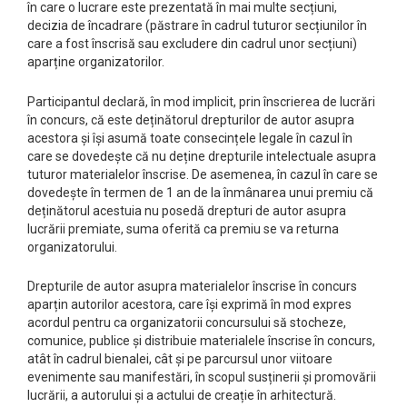
în care o lucrare este prezentată în mai multe secțiuni,
decizia de încadrare (păstrare în cadrul tuturor secțiunilor în
care a fost înscrisă sau excludere din cadrul unor secțiuni)
aparține organizatorilor.
Participantul declară, în mod implicit, prin înscrierea de lucrări
în concurs, că este deținătorul drepturilor de autor asupra
acestora și își asumă toate consecințele legale în cazul în
care se dovedește că nu deține drepturile intelectuale asupra
tuturor materialelor înscrise. De asemenea, în cazul în care se
dovedește în termen de 1 an de la înmânarea unui premiu că
deținătorul acestuia nu posedă drepturi de autor asupra
lucrării premiate, suma oferită ca premiu se va returna
organizatorului.
Drepturile de autor asupra materialelor înscrise în concurs
aparțin autorilor acestora, care își exprimă în mod expres
acordul pentru ca organizatorii concursului să stocheze,
comunice, publice și distribuie materialele înscrise în concurs,
atât în cadrul bienalei, cât și pe parcursul unor viitoare
evenimente sau manifestări, în scopul susținerii și promovării
lucrării, a autorului și a actului de creație în arhitectură.