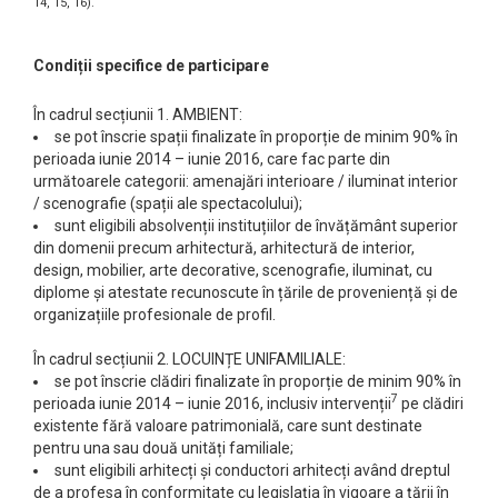
14, 15, 16).
Condiții specifice de participare
În cadrul secțiunii 1. AMBIENT:
se pot înscrie spații finalizate în proporție de minim 90% în
perioada iunie 2014 – iunie 2016, care fac parte din
următoarele categorii: amenajări interioare / iluminat interior
/ scenografie (spații ale spectacolului);
sunt eligibili absolvenții instituțiilor de învățământ superior
din domenii precum arhitectură, arhitectură de interior,
design, mobilier, arte decorative, scenografie, iluminat, cu
diplome și atestate recunoscute în țările de proveniență și de
organizațiile profesionale de profil.
În cadrul secțiunii 2. LOCUINȚE UNIFAMILIALE:
se pot înscrie clădiri finalizate în proporție de minim 90% în
7
perioada iunie 2014 – iunie 2016, inclusiv intervenții
pe clădiri
existente fără valoare patrimonială, care sunt destinate
pentru una sau două unități familiale;
sunt eligibili arhitecți și conductori arhitecți având dreptul
de a profesa în conformitate cu legislația în vigoare a țării în