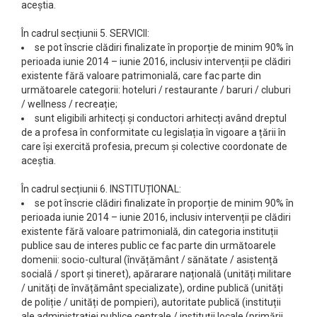
aceștia.
În cadrul secțiunii 5. SERVICII:
se pot înscrie clădiri finalizate în proporție de minim 90% în
perioada iunie 2014 – iunie 2016, inclusiv intervenții pe clădiri
existente fără valoare patrimonială, care fac parte din
următoarele categorii: hoteluri / restaurante / baruri / cluburi
/ wellness / recreație;
sunt eligibili arhitecți și conductori arhitecți având dreptul
de a profesa în conformitate cu legislația în vigoare a țării în
care își exercită profesia, precum și colective coordonate de
aceștia.
În cadrul secțiunii 6. INSTITUȚIONAL:
se pot înscrie clădiri finalizate în proporție de minim 90% în
perioada iunie 2014 – iunie 2016, inclusiv intervenții pe clădiri
existente fără valoare patrimonială, din categoria instituții
publice sau de interes public ce fac parte din următoarele
domenii: socio-cultural (învățământ / sănătate / asistență
socială / sport și tineret), apărarare națională (unități militare
/ unități de învățământ specializate), ordine publică (unități
de poliție / unități de pompieri), autoritate publică (instituții
ale administrației publice centrale / instituții locale (primării,