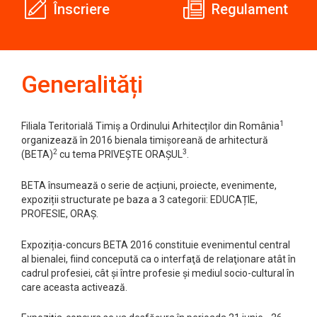
Înscriere
Regulament
Generalități
1
Filiala Teritorială Timiș a Ordinului Arhitecților din România
organizează în 2016 bienala timișoreană de arhitectură
2
3
(BETA)
cu tema PRIVEȘTE ORAȘUL
.
BETA însumează o serie de acțiuni, proiecte, evenimente,
expoziții structurate pe baza a 3 categorii: EDUCAȚIE,
PROFESIE, ORAȘ.
Expoziția-concurs BETA 2016 constituie evenimentul central
al bienalei, fiind concepută ca o interfaţă de relaţionare atât în
cadrul profesiei, cât şi între profesie şi mediul socio-cultural în
care aceasta activează.