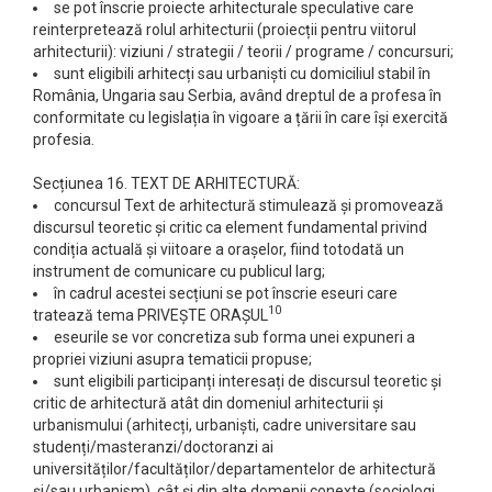
se pot înscrie proiecte arhitecturale speculative care
reinterpretează rolul arhitecturii (proiecții pentru viitorul
arhitecturii): viziuni / strategii / teorii / programe / concursuri;
sunt eligibili arhitecți sau urbaniști cu domiciliul stabil în
România, Ungaria sau Serbia, având dreptul de a profesa în
conformitate cu legislația în vigoare a țării în care își exercită
profesia.
Secțiunea 16. TEXT DE ARHITECTURĂ:
concursul Text de arhitectură stimulează şi promovează
discursul teoretic și critic ca element fundamental privind
condiția actuală și viitoare a orașelor, fiind totodată un
instrument de comunicare cu publicul larg;
în cadrul acestei secțiuni se pot înscrie eseuri care
10
tratează tema PRIVEȘTE ORAȘUL
eseurile se vor concretiza sub forma unei expuneri a
propriei viziuni asupra tematicii propuse;
sunt eligibili participanți interesați de discursul teoretic și
critic de arhitectură atât din domeniul arhitecturii și
urbanismului (arhitecți, urbaniști, cadre universitare sau
studenți/masteranzi/doctoranzi ai
universităților/facultăților/departamentelor de arhitectură
și/sau urbanism), cât și din alte domenii conexte (sociologi,