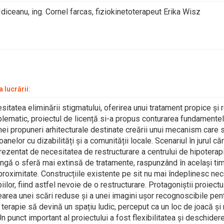
 Idiceanu, ing. Cornel farcas, fiziokinetoterapeut Erika Wisz
 lucrării:
sitatea eliminării stigmatului, oferirea unui tratament propice și r
ematic, proiectul de licență si-a propus conturarea fundamentelo
nei propuneri arhitecturale destinate creării unui mecanism care
anelor cu dizabilități și a comunității locale. Scenariul în jurul că
rezentat de necesitatea de restructurare a centrului de hipotera
ingă o sferă mai extinsă de tratamente, raspunzând în același tim
 proximitate. Construcțiile existente pe sit nu mai îndeplinesc nec
ilor, fiind astfel nevoie de o restructurare. Protagoniștii proiectul
rearea unei scări reduse și a unei imagini ușor recognoscibile pent
e terapie să devină un spațiu ludic, perceput ca un loc de joacă și
n punct important al proiectului a fost flexibilitatea și deschider