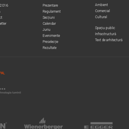
Ambient
.2016
Prezentare
Comercial
ă
Regulament
Cultural
ct
Secțiuni
etter
Calendar
Spațiu public
Juriu
Infrastructură
Evenimente
Text de arhitectură
Preselecție
Rezultate
PAL