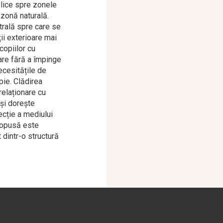
lice spre zonele
 zonă naturală.
ntrală spre care se
ții exterioare mai
copiilor cu
are fără a împinge
ecesitățile de
pie. Clădirea
relaționare cu
își dorește
ecție a mediului
propusă este
 dintr-o structură