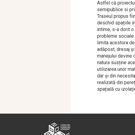
Astfel că proiect
semipublice si pri
Traseul propus fii
deschid spațiile i
intime, s-a dorit 
probleme sociale m
limita acestora de
adăpost, dresaj și 
manejului devine o
natura susține ace
utilizarea unor ma
dar și din necesit
realizată din pereț
spațială cu izolați