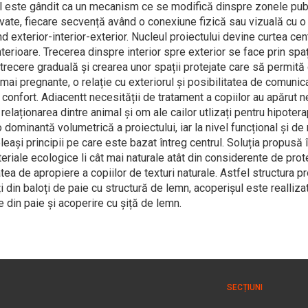
ul este gândit ca un mecanism ce se modifică dinspre zonele pub
vate, fiecare secvență având o conexiune fizică sau vizuală cu o
nd exterior-interior-exterior. Nucleul proiectului devine curtea ce
nterioare. Trecerea dinspre interior spre exterior se face prin spa
o trecere graduală și crearea unor spații protejate care să permită 
ai pregnante, o relație cu exteriorul și posibilitatea de comunic
 confort. Adiacentt necesității de tratament a copiilor au apărut n
relaționarea dintre animal și om ale cailor utlizați pentru hipotera
 dominantă volumetrică a proiectului, iar la nivel funcțional și de 
leași principii pe care este bazat întreg centrul. Soluția propusă 
teriale ecologice li cât mai naturale atât din considerente de prot
atea de apropiere a copiilor de texturi naturale. Astfel structura 
i din baloți de paie cu structură de lemn, acoperișul este reallizat
e din paie și acoperire cu șiță de lemn.
SECȚIUNI