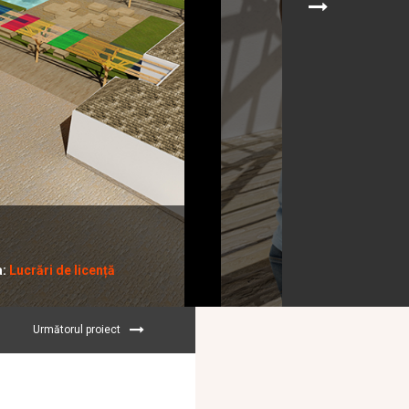
a:
Lucrări de licență
Următorul proiect