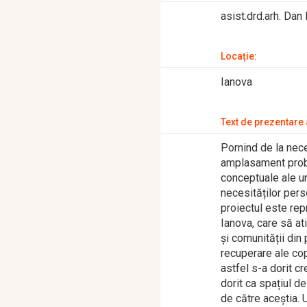
asist.drd.arh. Dan
Locație:
Ianova
Text de prezentare a
Pornind de la nece
amplasament probl
conceptuale ale u
necesităților perso
proiectul este rep
Ianova, care să at
și comunității din
recuperare ale copi
astfel s-a dorit c
dorit ca spațiul d
de către aceștia. U