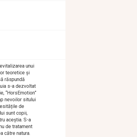
evitalizarea unui
r teoretice și
 să răspundă
ruia s-a dezvoltat
pie, “HorsEmotion”
p nevoilor sitului
esitățile de
ui sunt copii,
ru aceștia. S-a
 nu de tratament
ea către natura.