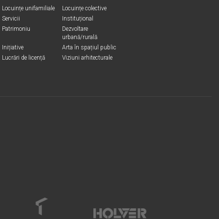
Locuințe unifamiliale
Locuințe colective
Servicii
Instituțional
Patrimoniu
Dezvoltare
urbană/rurală
Inițiative
Arta în spațiul public
Lucrări de licență
Viziuni arhitecturale